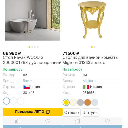
69 990 ₽
71 500 ₽
Стол Ravak WOOD S
Столик для ванной комнаты
X000001793 дуб прозрачный
Migliore 31343 золото
По запросу
По запросу
Размер
см
Размер
см
Бренд
Ravak
Бренд
Migliore
Страна
Чехия
Страна
Италия
Код
301415
Код
261656
Промокод ЛЕТО
Стекло
Латунь