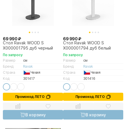
69 990 ₽
69 990 ₽
Стол Ravak WOOD S
Стол Ravak WOOD S
X000001795 дуб черный
X000001794 дуб белый
По запросу
По запросу
Размер
см
Размер
см
Бренд
Ravak
Бренд
Ravak
Страна
Чехия
Страна
Чехия
Код
301417
Код
301416
Промокод ЛЕТО
Промокод ЛЕТО
В корзину
В корзину