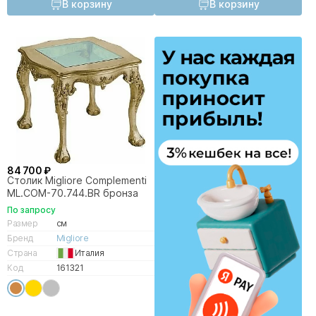
В корзину
В корзину
84 700 ₽
Столик Migliore Complementi
ML.COM-70.744.BR бронза
По запросу
Размер
см
Бренд
Migliore
Страна
Италия
Код
161321