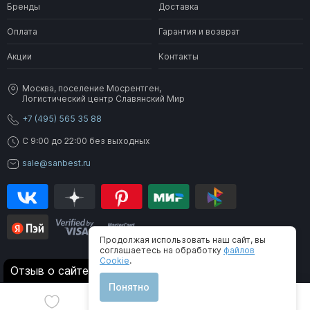
Бренды
Доставка
Оплата
Гарантия и возврат
Акции
Контакты
Москва, поселение Мосрентген,
Логистический центр Славянский Мир
+7 (495) 565 35 88
C 9:00 до 22:00 без выходных
sale@sanbest.ru
Продолжая использовать наш сайт, вы
соглашаетесь на обработку
файлов
Cookie
.
® 2006-2026 SanBest. Все права защищены
Отзыв о сайте
Понятно