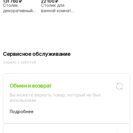
131 760 ₽
22 100 ₽
Столик
Столик для
декоративный
ванной комнаты
Kerasan Artwork
Abber STEIN
4714K Белый
AS1636 белый
Сервисное обслуживание
Сервис с заботой
Обмен и возврат
Вы можете вернуть товар, который не был
использован
Подробнее