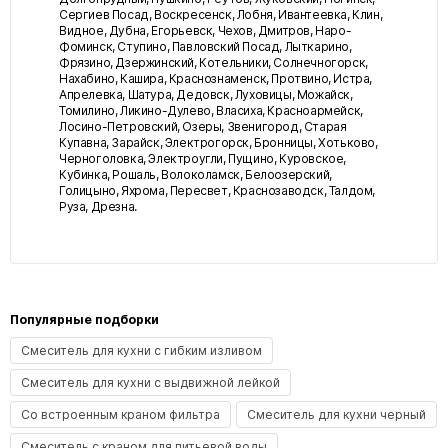
Сергиев Посад, Воскресенск, Лобня, Ивантеевка, Клин,
Видное, Дубна, Егорьевск, Чехов, Дмитров, Наро-
Фоминск, Ступино, Павловский Посад, Лыткарино,
Фрязино, Дзержинский, Котельники, Солнечногорск,
Нахабино, Кашира, Краснознаменск, Протвино, Истра,
Апрелевка, Шатура, Дедовск, Луховицы, Можайск,
Томилино, Ликино-Дулево, Власиха, Красноармейск,
Лосино-Петровский, Озеры, Звенигород, Старая
Купавна, Зарайск, Электрогорск, Бронницы, Хотьково,
Черноголовка, Электроугли, Пущино, Куровское,
Кубинка, Рошаль, Волоколамск, Белоозерский,
Голицыно, Яхрома, Пересвет, Краснозаводск, Талдом,
Руза, Дрезна.
Популярные подборки
Смеситель для кухни с гибким изливом
Смеситель для кухни с выдвижной лейкой
Со встроенным краном фильтра
Смеситель для кухни черный
Смеситель с краном для питьевой воды