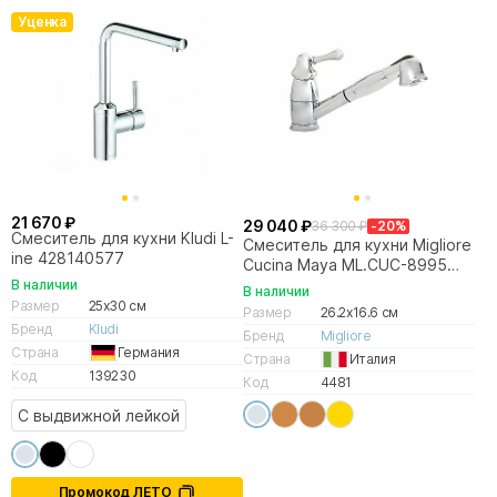
Уценка
21 670 ₽
29 040 ₽
36 300 ₽
-20%
Смеситель для кухни Kludi L-
Смеситель для кухни Migliore
ine 428140577
Cucina Maya ML.CUC-8995
хром
В наличии
В наличии
Размер
25x30 см
Размер
26.2x16.6 см
Бренд
Kludi
Бренд
Migliore
Страна
Германия
Страна
Италия
Код
139230
Код
4481
С выдвижной лейкой
Промокод ЛЕТО