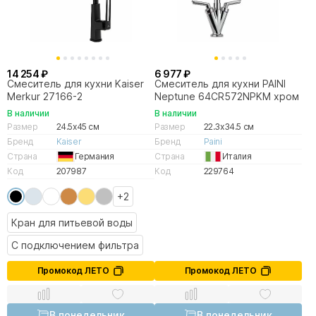
14 254 ₽
6 977 ₽
Смеситель для кухни Kaiser
Смеситель для кухни PAINI
Merkur 27166-2
Neptune 64CR572NPKM хром
В наличии
В наличии
Размер
24.5x45 см
Размер
22.3x34.5 см
Бренд
Kaiser
Бренд
Paini
Страна
Германия
Страна
Италия
Код
207987
Код
229764
+2
Кран для питьевой воды
С подключением фильтра
Промокод ЛЕТО
Промокод ЛЕТО
В понедельник
В понедельник