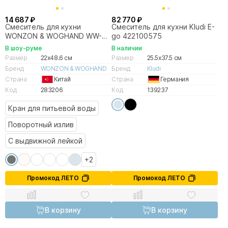
14 687 ₽
82 770 ₽
Смеситель для кухни
Смеситель для кухни Kludi E-
WONZON & WOGHAND WW-
go 422100575
458027-BN брашированный
В шоу-руме
В наличии
никель
Размер
22x48.6 см
Размер
25.5x37.5 см
Бренд
WONZON & WOGHAND
Бренд
Kludi
Страна
Китай
Страна
Германия
Код
283206
Код
139237
Кран для питьевой воды
Поворотный излив
С выдвижной лейкой
+2
Промокод ЛЕТО
Промокод ЛЕТО
В корзину
В корзину