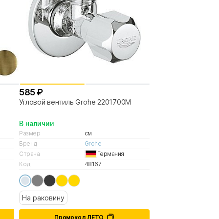
585 ₽
Угловой вентиль Grohe 2201700M
В наличии
Размер
см
Бренд
Grohe
Страна
Германия
Код
48167
На раковину
Промокод ЛЕТО