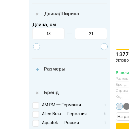
Длина/Ширина
Длина, см
—
1 377
Углово
Размеры
В нал
Размер
Бренд
Страна
Бренд
Код
AM.PM — Германия
1
Allen Brau — Германия
3
На ра
Aquatek — Россия
1