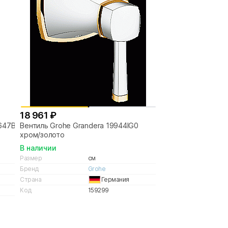
18 961 ₽
0647B
Вентиль Grohe Grandera 19944IG0
хром/золото
В наличии
Размер
см
Бренд
Grohe
Страна
Германия
Код
159299