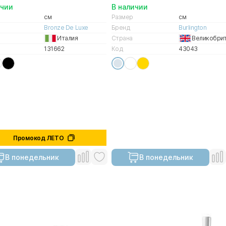
ичии
В наличии
см
Размер
см
Bronze De Luxe
Бренд
Burlington
Италия
Страна
Великобри
131662
Код
43043
Промокод ЛЕТО
В понедельник
В понедельник