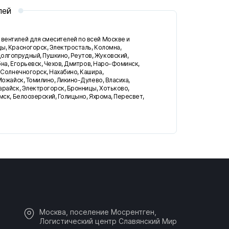
лей
вентилей для смесителей по всей Москве и
ы, Красногорск, Электросталь, Коломна,
лгопрудный, Пушкино, Реутов, Жуковский,
бна, Егорьевск, Чехов, Дмитров, Наро-Фоминск,
 Солнечногорск, Нахабино, Кашира,
Можайск, Томилино, Ликино-Дулево, Власиха,
арайск, Электрогорск, Бронницы, Хотьково,
мск, Белоозерский, Голицыно, Яхрома, Пересвет,
Москва, поселение Мосрентген,
Логистический центр Славянский Мир