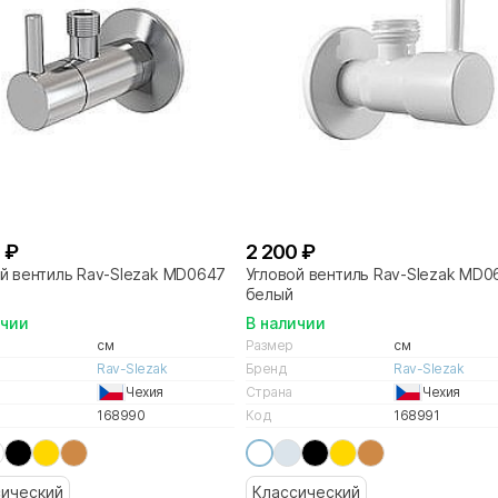
 ₽
2 200 ₽
й вентиль Rav-Slezak MD0647
Угловой вентиль Rav-Slezak MD
белый
ичии
В наличии
см
Размер
см
Rav-Slezak
Бренд
Rav-Slezak
Чехия
Страна
Чехия
168990
Код
168991
сический
Классический