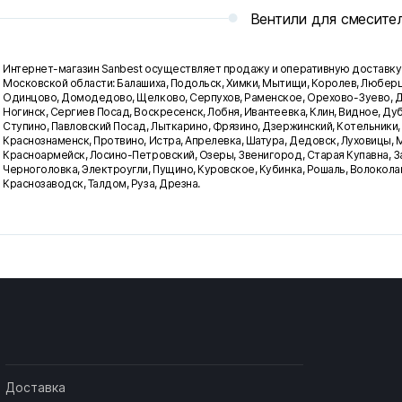
Вентили для смесите
Интернет-магазин Sanbest осуществляет продажу и оперативную доставку 
Московской области: Балашиха, Подольск, Химки, Мытищи, Королев, Люберц
Одинцово, Домодедово, Щелково, Серпухов, Раменское, Орехово-Зуево, До
Ногинск, Сергиев Посад, Воскресенск, Лобня, Ивантеевка, Клин, Видное, Ду
Ступино, Павловский Посад, Лыткарино, Фрязино, Дзержинский, Котельники,
Краснознаменск, Протвино, Истра, Апрелевка, Шатура, Дедовск, Луховицы, 
Красноармейск, Лосино-Петровский, Озеры, Звенигород, Старая Купавна, З
Черноголовка, Электроугли, Пущино, Куровское, Кубинка, Рошаль, Волокола
Краснозаводск, Талдом, Руза, Дрезна.
Доставка