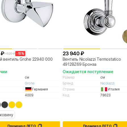
 ₽
23 940 ₽
1 620 ₽
-15%
й вентиль Grohe 22940 000
Вентиль Nicolazzi Termostatico
4912BZ69 Бронза
ичии
Ожидается поступление
см
Размер
см
Grohe
Бренд
Nicolazzi
Германия
Страна
Италия
4009
Код
78623
ковину
Промокод ЛЕТО
Промокод ЛЕТО