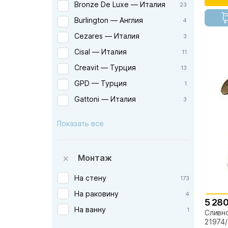
Bronze De Luxe — Италия
23
Burlington — Англия
4
Cezares — Италия
3
Cisal — Италия
11
Creavit — Турция
13
GPD — Турция
1
Gattoni — Италия
3
Grohe — Германия
30
Показать все
Hansgrohe — Германия
14
Jacob Delafon — Франция
1
Монтаж
Kerasan — Италия
3
Keuco — Германия
На стену
173
5
Kludi — Германия
На раковину
10
4
5 280
Migliore — Италия
На ванну
18
1
Сливно
21974/
Milacio — Испания
5