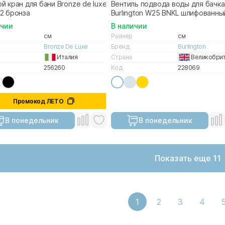
й кран для бани Bronze de luxe
Вентиль подвода воды для бачка
2 бронза
Burlington W25 BNKL шлифованны
никель
ичии
В наличии
см
Размер
см
Bronze De Luxe
Бренд
Burlington
Италия
Страна
Великобри
256260
Код
228069
Промокод ЛЕТО
В понедельник
В понедельник
Показать еще 11
1
2
3
4