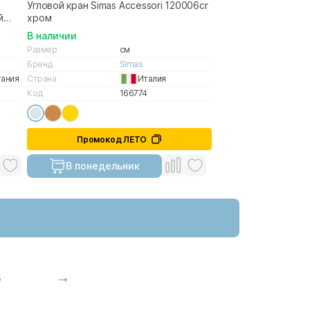
Угловой кран Simas Accessori 120006cr
й
хром
В наличии
Размер
см
Бренд
Simas
тания
Страна
Италия
Код
166774
Промокод ЛЕТО
В понедельник
5