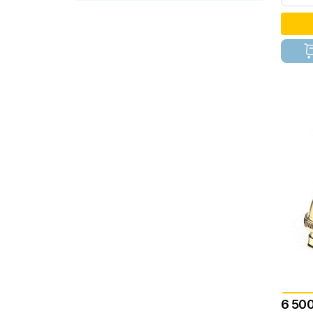
персиковый матовый
1
Сатин
1
Состаренный хром
1
зеленый нил матовый
1
6 500