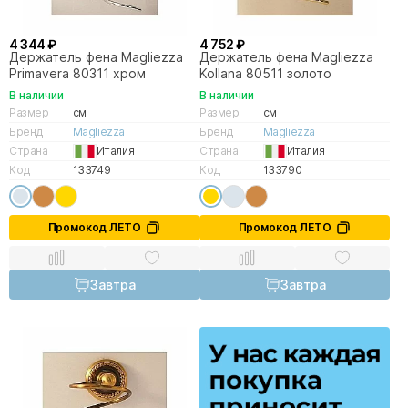
4 344 ₽
4 752 ₽
Держатель фена Magliezza
Держатель фена Magliezza
Primavera 80311 хром
Kollana 80511 золото
В наличии
В наличии
Размер
см
Размер
см
Бренд
Magliezza
Бренд
Magliezza
Страна
Италия
Страна
Италия
Код
133749
Код
133790
Промокод ЛЕТО
Промокод ЛЕТО
Завтра
Завтра