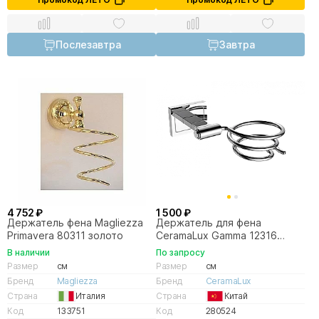
Послезавтра
Завтра
4 752 ₽
1 500 ₽
Держатель фена Magliezza
Держатель для фена
Primavera 80311 золото
CeramaLux Gamma 12316
хром
В наличии
По запросу
Размер
см
Размер
см
Бренд
Magliezza
Бренд
CeramaLux
Страна
Италия
Страна
Китай
Код
133751
Код
280524