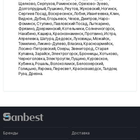
Щелково, Серпухов, Раменское, Орехово-Зуево,
Долгопрудный, Пушкино, Реутов, Жуковский, Ногинск,
Сергиев Посад, Воскресенск, Лобня, Ивантеевка, Клин,
Видное, Дубна, Егорьевск, Чехов, Дмитров, Наро-
Фоминск, Ступино, Павловский Посад, Лыткарино,
Фрязино, Дзержинский, Котельники, Солнечногорск,
Нахабино, Кашира, Краснознаменск, Протвино, Истра,
Апрелевка, Шатура, Дедовск, Луховицы, Можайск,
Томилино, Ликино-Дулево, Власиха, Красноармейск,
Лосино-Петровский, Озеры, Звенигород, Старая
Купавна, Зарайск, Электрогорск, Бронницы, Хотьково,
Черноголовка, Электроугли, Пущино, Куровское,
Кубинка, Рошаль, Волоколамск, Белоозерский,
Голицыно, Яхрома, Пересвет, Краснозаводск, Талдом,
Руза, Дрезна.
Бренды
Доставка