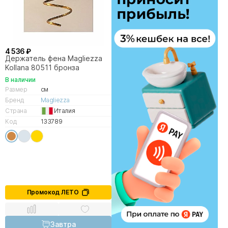
4 536 ₽
Держатель фена Magliezza
Kollana 80511 бронза
В наличии
Размер
см
Бренд
Magliezza
Страна
Италия
Код
133789
Промокод ЛЕТО
Завтра