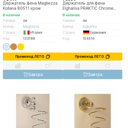
Держатель фена Magliezza
Держатель для фена
Kollana 80511 хром
Elghansa PRAKTIC Chrome
Accessories WRG-890-New
В наличии
В наличии
Размер
см
Размер
см
Бренд
Magliezza
Бренд
Elghansa
Страна
Италия
Страна
Германия
Код
133788
Код
104416
Промокод ЛЕТО
Промокод ЛЕТО
Завтра
Завтра