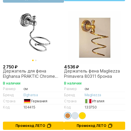
2 750 ₽
4 536 ₽
Держатель для фена
Держатель фена Magliezza
Elghansa PRAKTIC Chrome
Primavera 80311 бронза
Accessories PRK-890
В наличии
В наличии
Размер
см
Размер
см
Бренд
Elghansa
Бренд
Magliezza
Страна
Германия
Страна
Италия
Код
104415
Код
133750
Промокод ЛЕТО
Промокод ЛЕТО