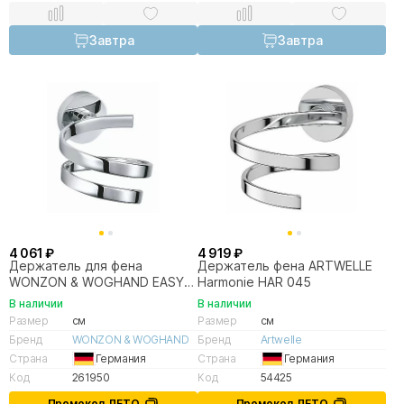
Завтра
Завтра
4 061 ₽
4 919 ₽
Держатель для фена
Держатель фена ARTWELLE
WONZON & WOGHAND EASY
Harmonie HAR 045
WW-8155 хром
В наличии
В наличии
Размер
см
Размер
см
Бренд
WONZON & WOGHAND
Бренд
Artwelle
Страна
Германия
Страна
Германия
Код
261950
Код
54425
Промокод ЛЕТО
Промокод ЛЕТО