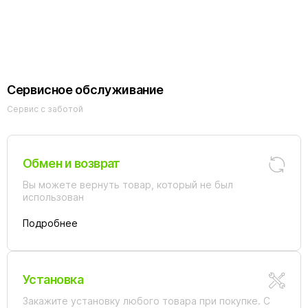
Abber STEIN
Kerasan Artwork
AS1636 белый
4714K Белый
Сервисное обслуживание
Сервис с заботой
Обмен и возврат
Вы можете вернуть товар, который не был
использован
Подробнее
Установка
Закажите установку любого товара при покупке. С