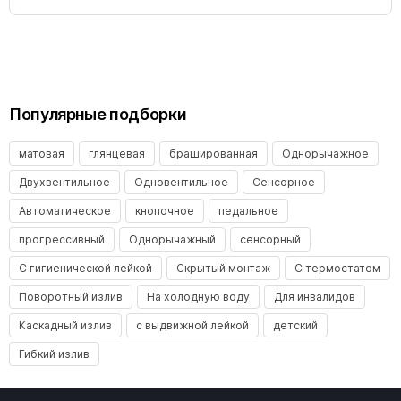
Популярные подборки
матовая
глянцевая
брашированная
Однорычажное
Двухвентильное
Одновентильное
Сенсорное
Автоматическое
кнопочное
педальное
прогрессивный
Однорычажный
сенсорный
С гигиенической лейкой
Скрытый монтаж
С термостатом
Поворотный излив
На холодную воду
Для инвалидов
Каскадный излив
с выдвижной лейкой
детский
Гибкий излив