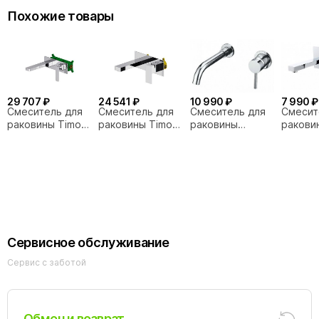
Похожие товары
29 707 ₽
24 541 ₽
10 990 ₽
7 990 ₽
Смеситель для
Смеситель для
Смеситель для
Смесит
раковины Timo
раковины Timo
раковины
ракови
Torne
Selene
Orange Karl
Orange 
4371/00SM
2071/00SM
M05-722cr хром
M04-72
Сервисное обслуживание
Сервис с заботой
Обмен и возврат