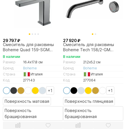
29 797 ₽
27 920 ₽
Смеситель для раковины
Смеситель для раковины
Boheme Quad 159-SGM
Boheme Tech 158/2-GM
оружейная сталь
оружейная сталь матовая
В наличии
В наличии
Размер
16.4x17.8 см
Размер
21.2x5.2 см
Бренд
Boheme
Бренд
Boheme
Страна
Италия
Страна
Италия
Код
277143
Код
277064
+1
+1
Поверхность матовая
Поверхность глянцевая
Поверхность
Поверхность
брашированная
брашированная