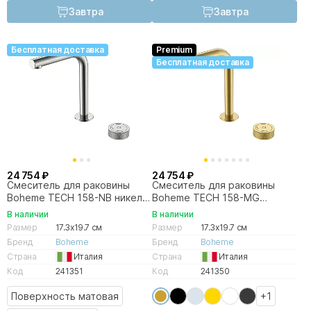
Завтра
Завтра
Бесплатная доставка
Premium
Бесплатная доставка
24 754 ₽
24 754 ₽
Смеситель для раковины
Смеситель для раковины
Boheme TECH 158-NB никель
Boheme TECH 158-MG
брашированный
матовое золото
В наличии
В наличии
Размер
17.3x19.7 см
Размер
17.3x19.7 см
Бренд
Boheme
Бренд
Boheme
Страна
Италия
Страна
Италия
Код
241351
Код
241350
Поверхность матовая
+1