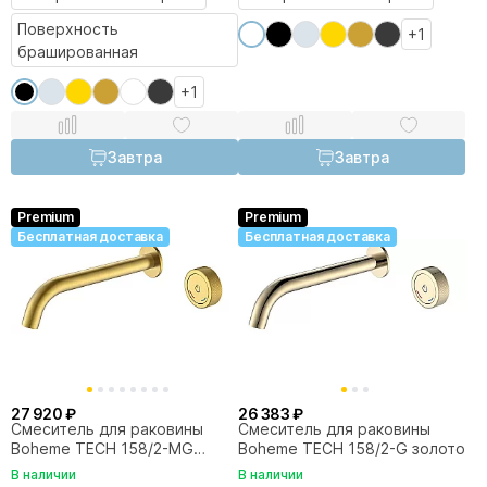
Поверхность
+1
брашированная
+1
Завтра
Завтра
Premium
Premium
Бесплатная доставка
Бесплатная доставка
27 920 ₽
26 383 ₽
Смеситель для раковины
Смеситель для раковины
Boheme TECH 158/2-MG
Boheme TECH 158/2-G золото
матовое золото
В наличии
В наличии