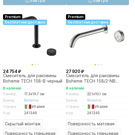
Завтра
Завтра
Premium
Premium
Бесплатная доставка
Бесплатная доставка
24 754 ₽
27 920 ₽
Смеситель для раковины
Смеситель для раковины
Boheme TECH 158-B черный
Boheme TECH 158/2-NB
никель брашированный
В наличии
В наличии
Размер
17.3x19.7 см
Размер
22.1x10.1 см
Бренд
Boheme
Бренд
Boheme
Страна
Италия
Страна
Италия
Код
241346
Код
241345
Скрытый монтаж
Поверхность матовая
Поверхность глянцевая
Поверхность глянцевая