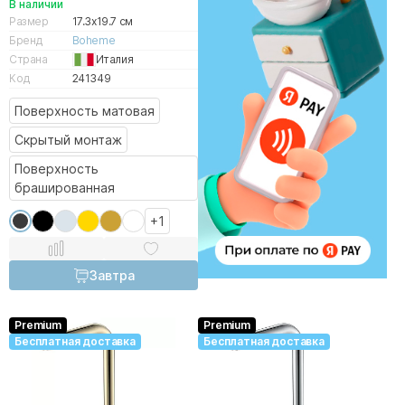
В наличии
Размер
17.3x19.7 см
Бренд
Boheme
Страна
Италия
Код
241349
Поверхность матовая
Скрытый монтаж
Поверхность
брашированная
+1
Завтра
Premium
Premium
Бесплатная доставка
Бесплатная доставка