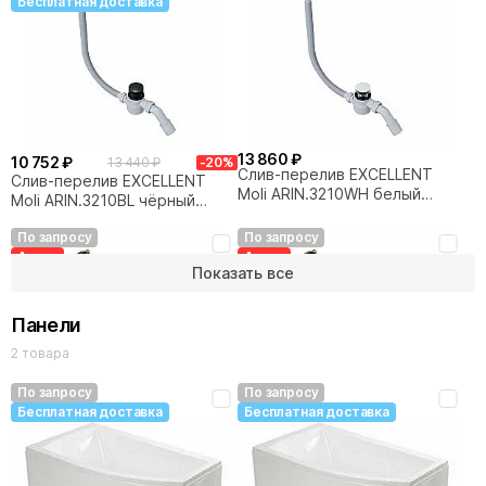
Бесплатная доставка
13 860 ₽
10 752 ₽
13 440 ₽
-20%
Слив-перелив EXCELLENT
Слив-перелив EXCELLENT
Moli ARIN.3210WH белый
Moli ARIN.3210BL чёрный
матовый
матовый
По запросу
По запросу
Акция
Акция
Показать все
Бесплатная доставка
Бесплатная доставка
Панели
2 товара
По запросу
По запросу
Бесплатная доставка
Бесплатная доставка
17 472 ₽
18 648 ₽
21 840 ₽
-20%
23 310 ₽
-20%
Слив-перелив с наполнением
Слив-перелив с наполнением
EXCELLENT Hover
EXCELLENT Hover