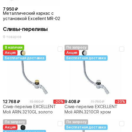
7 950 ₽
Металлический каркас с
установкой Excellent MR-02
Сливы-переливы
8 товаров
В наличии
По запросу
Акция
Акция
Бесплатная доставка
Бесплатная доставка
12 768 ₽
9 408 ₽
15 960 ₽
-20%
11 760 ₽
-20%
Слив-перелив EXCELLENT
Слив-перелив EXCELLENT
Moli ARIN.3210GL золото
Moli ARIN.3210CR хром
По запросу
По запросу
Акция
Бесплатная доставка