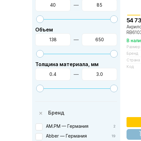
—
54 73
Акрило
Объем
RB610
—
В нал
Размер
Бренд
Страна
Толщина материала, мм
Код
—
Бренд
AM.PM — Германия
2
Abber — Германия
19