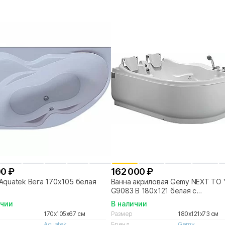
00 ₽
162 000 ₽
Aquatek Вега 170х105 белая
Ванна акриловая Gemy NEXT TO
G9083 B 180х121 белая с
гидромассажем
ичии
В наличии
170x105x67 см
Размер
180x121x73 см
Aquatek
Бренд
Gemy