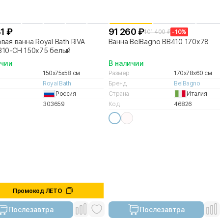
1 ₽
91 260 ₽
101 400 ₽
-10%
вая ванна Royal Bath RIVA
Ванна BelBagno BB410 170х78
310-CH 150х75 белый
ичии
В наличии
150x75x58 см
Размер
170x78x60 см
Royal Bath
Бренд
BelBagno
Россия
Страна
Италия
303659
Код
46826
Промокод ЛЕТО
Послезавтра
Послезавтра