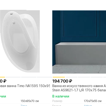
0 ₽
194 700 ₽
вая ванна Timo IVA1595 150x95
Ванна из искусственного камня 
Stein AS9621-1.7 L/R 170х75 бела
матовая
ичии
В наличии
150x95x70 см
Размер
170x75x55 см
Timo
Бренд
Abber