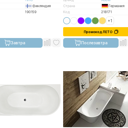
Финляндия
Страна
Германия
190159
Код
218171
+1
Промокод ЛЕТО
Завтра
Послезавтра