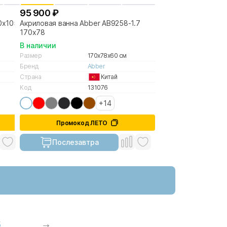
95 900 ₽
50х105
Акриловая ванна Abber AB9258-1.7
170х78
В наличии
Размер
170x78x60 см
Бренд
Abber
Страна
Китай
Код
131076
+14
Промокод ЛЕТО
Послезавтра
5