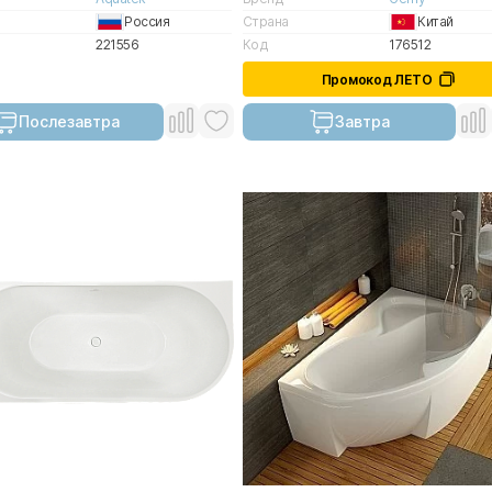
Россия
Страна
Китай
221556
Код
176512
Промокод ЛЕТО
Послезавтра
Завтра