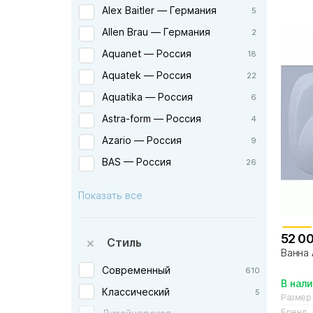
Alex Baitler — Германия
5
Allen Brau — Германия
2
Aquanet — Россия
18
Aquatek — Россия
22
Aquatika — Россия
6
Astra-form — Россия
4
Azario — Россия
9
BAS — Россия
26
BelBagno — Италия
7
Показать все
Burlington — Англия
1
Byon — Швеция
1
52 0
Стиль
Cersanit — Польша
5
Ванна 
CeruttiSpa — Италия
Современный
610
2
В нал
Cezares — Италия
Классический
5
5
Размер
Бренд