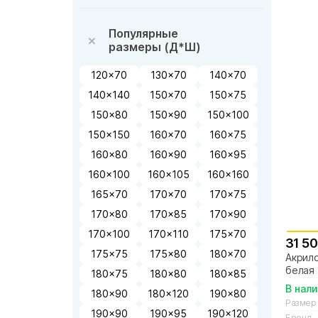
Популярные
размеры (Д*Ш)
120x70
130x70
140x70
140x140
150x70
150x75
150x80
150x90
150x100
150x150
160x70
160x75
160x80
160x90
160x95
160x100
160x105
160x160
165x70
170x70
170x75
170x80
170x85
170x90
170x100
170x110
175x70
31 50
175x75
175x80
180x70
Акрило
белая
180x75
180x80
180x85
В нал
180x90
180x120
190x80
Размер
190x90
190x95
190x120
Бренд