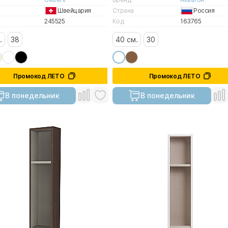
Швейцария
Страна
Россия
245525
Код
163765
.
38
40 см.
30
Промокод ЛЕТО
Промокод ЛЕТО
В понедельник
В понедельник