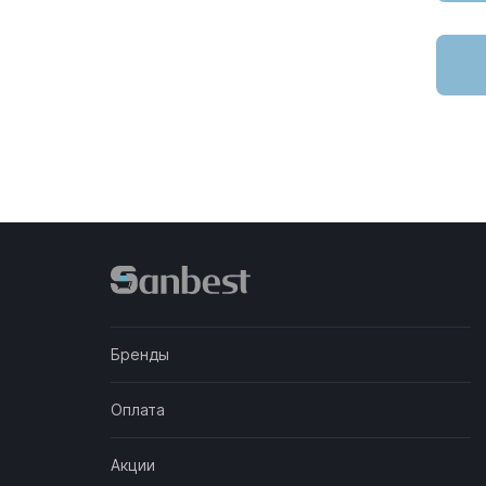
Голубой
Графит
Красный
антрацит
антрацит матовый
белый блестящий
Синий матовый
графит матовый
Бренды
Оливковый
Оплата
Венге
Акции