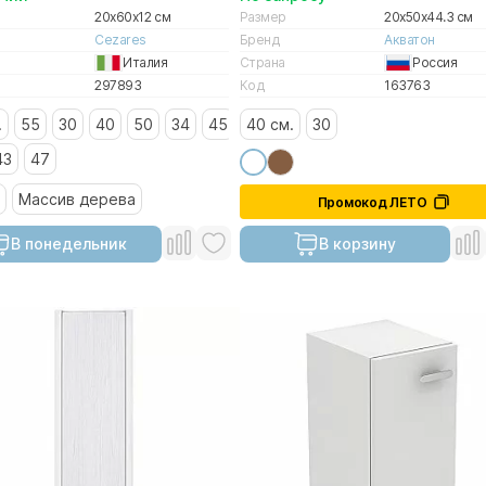
20x60x12 см
Размер
20x50x44.3 см
Cezares
Бренд
Акватон
Италия
Страна
Россия
297893
Код
163763
.
55
30
40
50
34
45
40 см.
30
43
47
Массив дерева
Промокод ЛЕТО
В понедельник
В корзину