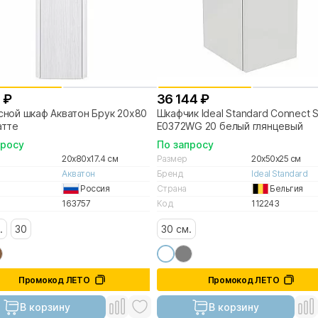
 ₽
36 144 ₽
сной шкаф Акватон Брук 20х80
Шкафчик Ideal Standard Connect 
атте
E0372WG 20 белый глянцевый
просу
По запросу
20x80x17.4 см
Размер
20x50x25 см
Акватон
Бренд
Ideal Standard
Россия
Страна
Бельгия
163757
Код
112243
.
30
30 см.
Промокод ЛЕТО
Промокод ЛЕТО
В корзину
В корзину