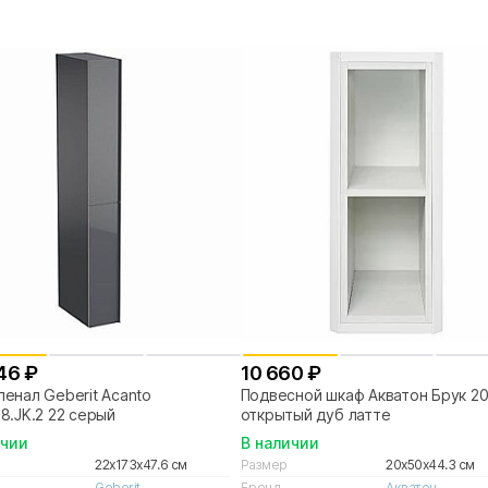
46 ₽
10 660 ₽
енал Geberit Acanto
Подвесной шкаф Акватон Брук 2
8.JK.2 22 серый
открытый дуб латте
ичии
В наличии
22x173x47.6 см
Размер
20x50x44.3 см
Geberit
Бренд
Акватон