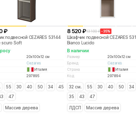
0 ₽
8 520 ₽
13 100 ₽
-35%
ик подвесной CEZARES 53144
Шкафчик подвесной CEZARES 53
 scuro Soft
Bianco Lucido
просу
В наличии
20x100x12 см
Размер
20x100x12 см
Cezares
Бренд
Cezares
Италия
Страна
Италия
297895
Код
297894
.
55
30
40
50
34
45
32 см.
55
30
40
50
34
43
47
35
43
47
Массив дерева
ЛДСП
Массив дерева