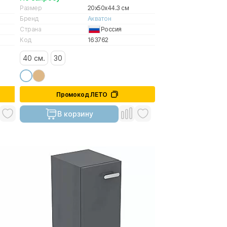
Размер
20x50x44.3 см
Бренд
Акватон
Страна
Россия
Код
163762
40 см.
30
Промокод ЛЕТО
В корзину