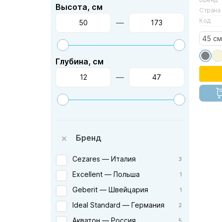
Высота, см
Страна
Код
—
45 см
Глубина, см
—
Бренд
Cezares — Италия
3
Excellent — Польша
1
Geberit — Швейцария
1
Ideal Standard — Германия
2
Акватон — Россия
5