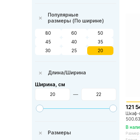
Популярные
размеры (По ширине)
80
60
50
45
40
35
30
25
20
Длина/Ширина
Ширина, см
—
121 5
Шкаф-п
500.63
В нал
Размеры
Размер
Бренд