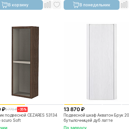
В корзину
В понедельник
 ₽
13 870 ₽
9 770 ₽
-35%
ик подвесной CEZARES 53134
Подвесной шкаф Акватон Брук 20
 scuro Soft
бутылочницей дуб латте
ичии
По запросу