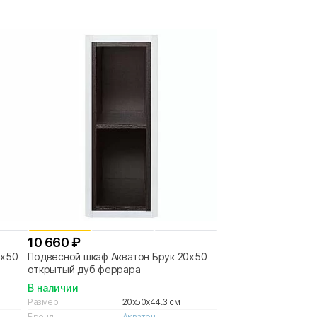
10 660 ₽
0х50
Подвесной шкаф Акватон Брук 20х50
открытый дуб феррара
В наличии
Размер
20x50x44.3 см
Бренд
Акватон