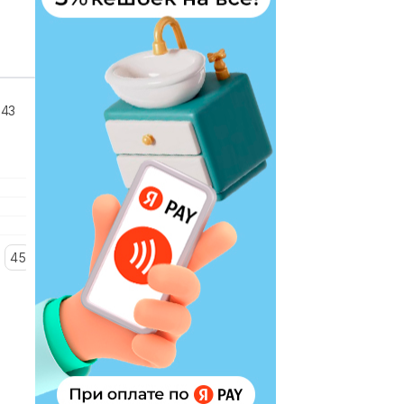
143
45