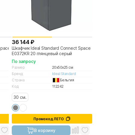
36 144 ₽
Space
Шкафчик Ideal Standard Connect Space
E0372KR 20 глянцевый серый
По запросу
Размер
20x50x25 см
Бренд
Ideal Standard
Страна
Бельгия
Код
112242
30 см.
Промокод ЛЕТО
В корзину