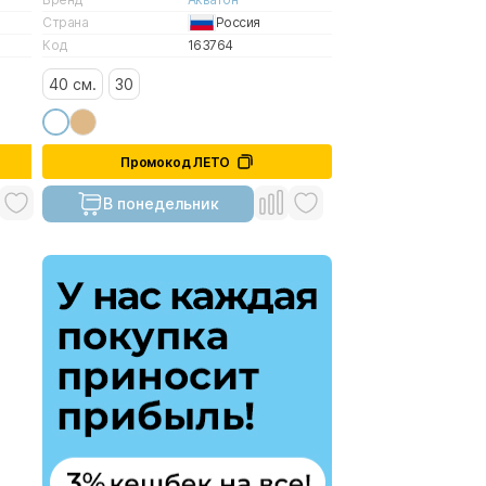
Страна
Россия
Код
163764
40 см.
30
Промокод ЛЕТО
В понедельник