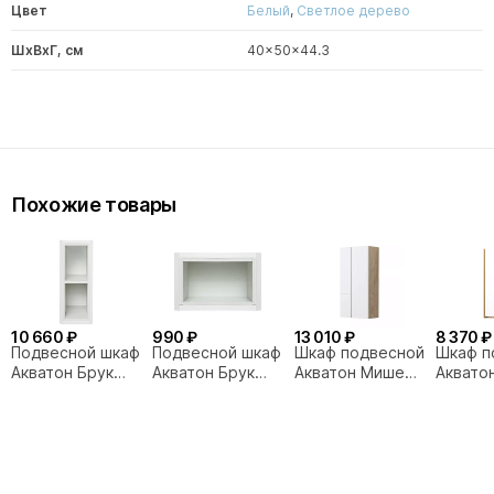
Цвет
Белый
,
Светлое дерево
ШxВxГ, см
40x50x44.3
Похожие товары
10 660 ₽
990 ₽
13 010 ₽
8 370 ₽
Подвесной шкаф
Подвесной шкаф
Шкаф подвесной
Шкаф п
Акватон Брук
Акватон Брук
Акватон Мишель
Аквато
20х50 открытый
30х20 дуб латте
43х23 дуб
35 бел
дуб латте
эндгрейн/белый
рустик