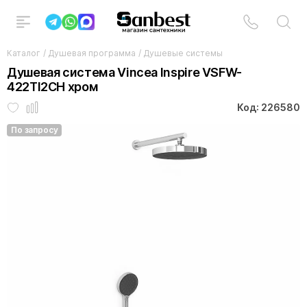
Каталог
/
Душевая программа
/
Душевые системы
Душевая система Vincea Inspire VSFW-
422TI2CH хром
Код: 226580
По запросу