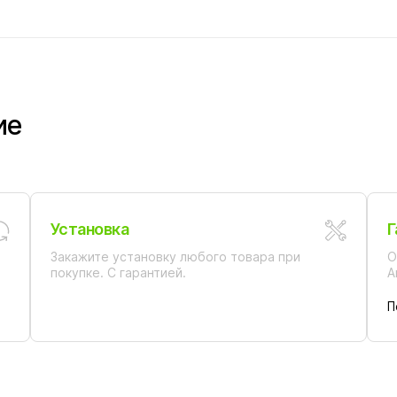
ие
Установка
Г
Закажите установку любого товара при
О
покупке. С гарантией.
А
П