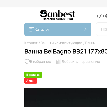
+7 (
Каталог
Каталог
/
Ванны и комплектующие
/
Ванны
Ванна BelBagno BB21 177х8
В избранное
Добавить к сравнению
В наличии
Акция