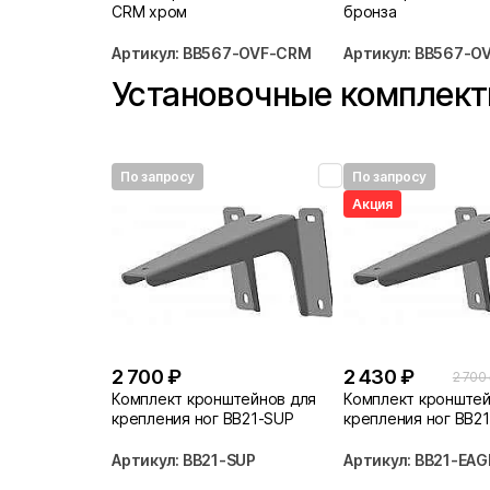
CRM хром
бронза
Артикул: BB567-OVF-CRM
Артикул: BB567-O
Установочные комплек
По запросу
По запросу
Акция
2 700 ₽
2 430 ₽
2 700
Комплект кронштейнов для
Комплект кронштей
крепления ног BB21-SUP
крепления ног BB2
SUP
Артикул: BB21-SUP
Артикул: BB21-EA