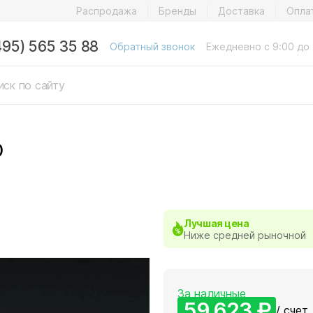
Распродажа
Бренды
Доставка
Опла
495) 565 35 88
Обратный звонок
Ежедневно с 9:00 до 
0
Лучшая цена
Ниже средней рыночной
За наличные
59 623 ₽
/ счет,