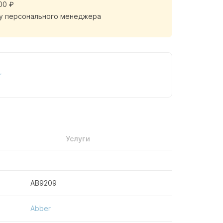
00 ₽
у персонального менеджера
r
Услуги
AB9209
Abber