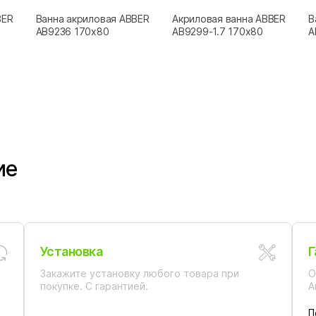
BER
Ванна акриловая ABBER
Акриловая ванна ABBER
В
AB9236 170x80
AB9299-1.7 170х80
A
ие
Установка
Г
Закажите установку любого товара при
О
покупке. С гарантией.
А
П