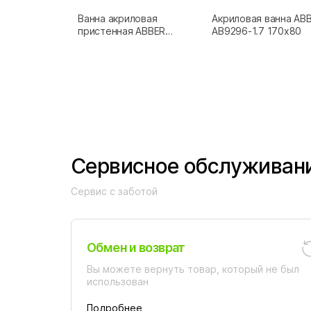
Ванна акриловая
Акриловая ванна AB
пристенная ABBER
AB9296-1.7 170х80
AB9216-1.7 170x80
Сервисное обслуживан
Сервис с заботой
Обмен и возврат
Вы можете вернуть товар, который не был
использован
Подробнее