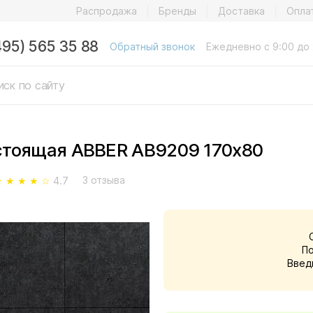
Распродажа
Бренды
Доставка
Опла
495) 565 35 88
Обратный звонок
Ежедневно с 9:00 до 
стоящая ABBER AB9209 170x80
3 отзыва
★ ★ ★ ★ ☆
4.7
П
Введ