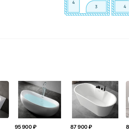
95 900 ₽
87 900 ₽
8