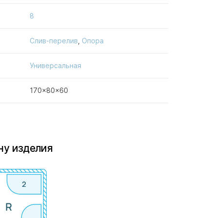
8
Слив-перелив
,
Опора
Универсальная
170x80x60
ну изделия