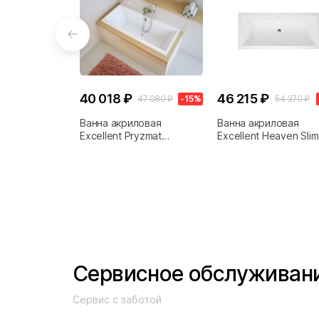
40 018 ₽
46 215 ₽
47 080 ₽
-15%
54 370 ₽
Ванна акриловая
Ванна акриловая
Excellent Pryzmat
Excellent Heaven Slim
WAEX.PRY17WH 170х75
WAEX.HEV17WHS 170
белая
белая
Сервисное обслуживан
Сервис с заботой