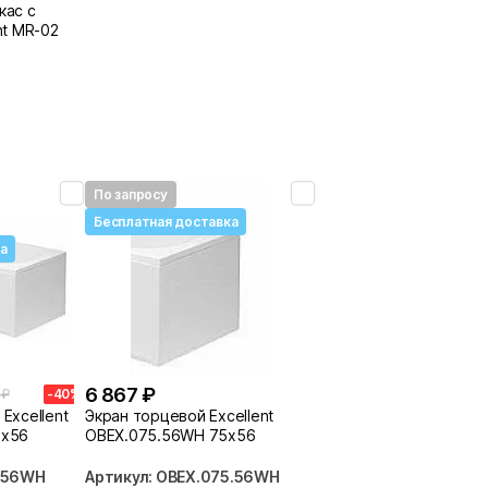
кас с
nt MR-02
По запросу
Бесплатная доставка
а
6 867 ₽
 ₽
-40%
Excellent
Экран торцевой Excellent
0х56
OBEX.075.56WH 75х56
0.56WH
Артикул: OBEX.075.56WH