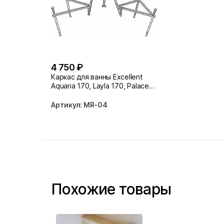
4 750 ₽
Каркас для ванны Excellent
Aquaria 170, Layla 170, Palace
170, Sekwana 170, Wave
170x75 MR-04
Артикул: MR-04
Похожие товары