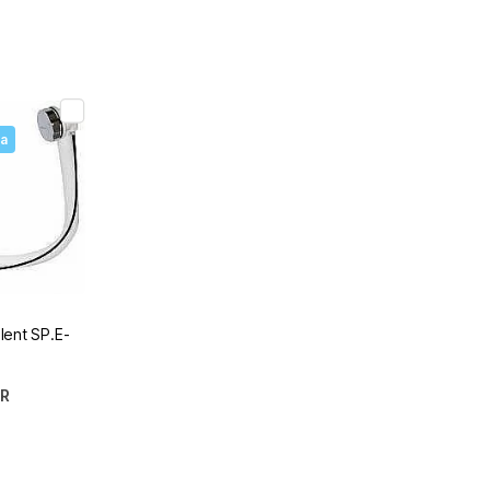
а
ent SP.E-
CR