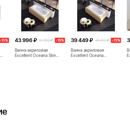
43 996 ₽
39 449 ₽
3
-15%
51 760 ₽
-15%
46 410 ₽
-15%
Ванна акриловая
Ванна акриловая
В
Excellent Oceana Slim
Excellent Oceana
E
x75
WAEX.OCE17WHS 170x75
WAEX.OCE17WH 170x75
W
белая
белая
б
ие