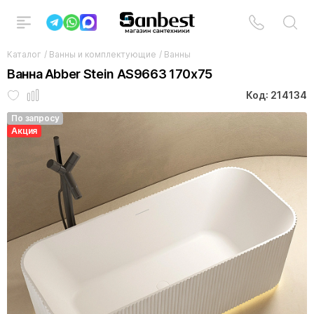
Каталог
/
Ванны и комплектующие
/
Ванны
Ванна Abber Stein AS9663 170x75
Код: 214134
По запросу
Акция