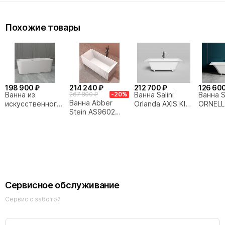
Похожие товары
198 900 ₽
214 240 ₽
212 700 ₽
126 600
Ванна из
267 800 ₽
-20%
Ванна Salini
Ванна Sa
Ванна Abber
искусственного
Orlanda AXIS KIT
ORNELL
Stein AS9602
камня ABBER
S-Stone 170x75
Sense 
170x75
Stein AS9617
103323M белая
102311
170х75 белая
матовая
матова
матовая
Сервисное обслуживание
Сервис с заботой