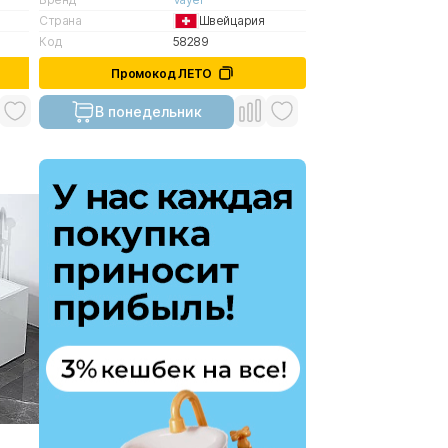
Страна
Швейцария
Код
58289
Промокод ЛЕТО
В понедельник