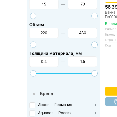
—
56 3
Ванна 
Гл000
В нал
Объем
Размер
—
Бренд
Страна
Код
Толщина материала, мм
—
Бренд
Abber — Германия
1
Aquanet — Россия
1