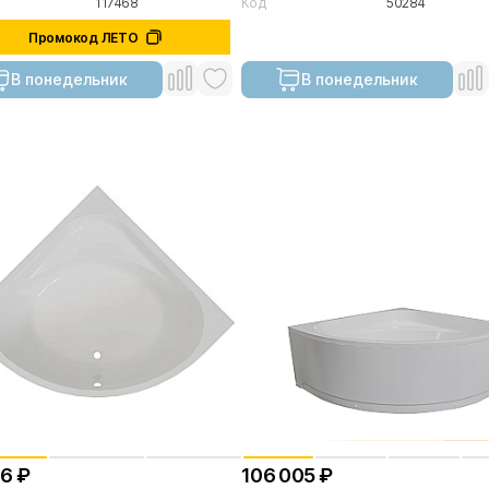
117468
Код
50284
Промокод ЛЕТО
В понедельник
В понедельник
16 ₽
106 005 ₽