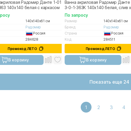
акриловая Радомир Данте 1-01-
Ванна акриловая Радомир Данте 
363 140х140 белая с каркасом
3-0-1-363К 140х140 белая, слив 
просу
По запросу
140x140x61 см
Размер
140x140x61 см
Радомир
Бренд
Радомир
Россия
Страна
Россия
284628
Код
284511
Промокод ЛЕТО
Промокод ЛЕТО
В корзину
В корзину
Показать еще 24
1
2
3
4