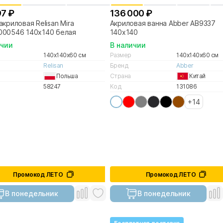
97 ₽
136 000 ₽
акриловая Relisan Mira
Акриловая ванна Abber AB9337
000546 140x140 белая
140х140
ичии
В наличии
140x140x60 см
Размер
140x140x60 см
Relisan
Бренд
Abber
Польша
Страна
Китай
58247
Код
131086
+14
Промокод ЛЕТО
Промокод ЛЕТО
В понедельник
В понедельник