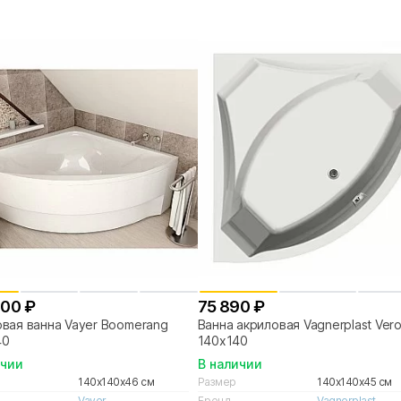
000 ₽
75 890 ₽
вая ванна Vayer Boomerang
Ванна акриловая Vagnerplast Vero
40
140x140
ичии
В наличии
140x140x46 см
Размер
140x140x45 см
Vayer
Бренд
Vagnerplast