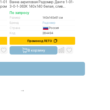
1-01-
Ванна акриловая Радомир Данте 1-01-
хром
3-0-1-363К 140х140 белая, слив
золото
По запросу
Размер
140x140x61 см
Бренд
Радомир
Страна
Россия
Код
284494
Промокод ЛЕТО
В корзину