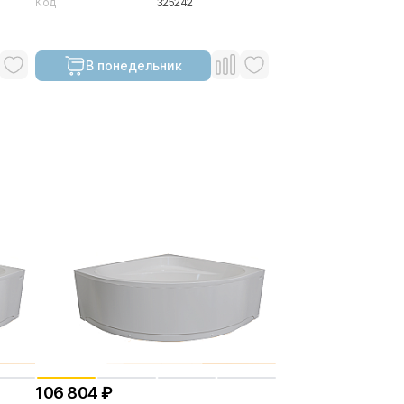
Код
325242
В понедельник
106 804 ₽