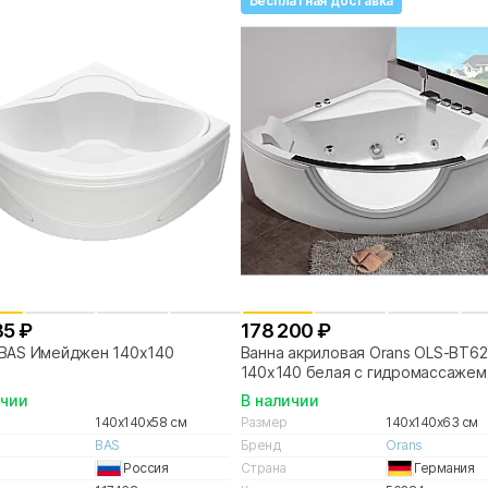
Бесплатная доставка
85 ₽
178 200 ₽
 BAS Имейджен 140x140
Ванна акриловая Orans OLS-BT6
140х140 белая с гидромассажем
ичии
В наличии
140x140x58 см
Размер
140x140x63 см
BAS
Бренд
Orans
Россия
Страна
Германия