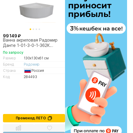
99 149 ₽
Ванна акриловая Радомир
Данте 1-01-3-0-1-362К
130х130 белая, слив золото
По запросу
Размер
130x130x61 см
Бренд
Радомир
Страна
Россия
Код
284493
Промокод ЛЕТО