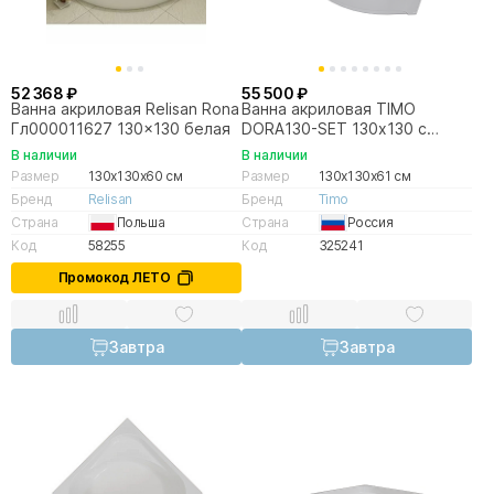
52 368 ₽
55 500 ₽
Ванна акриловая Relisan Rona
Ванна акриловая TIMO
Гл000011627 130x130 белая
DORA130-SET 130х130 с
каркасом и экраном, белая
В наличии
В наличии
Размер
130x130x60 см
Размер
130x130x61 см
Бренд
Relisan
Бренд
Timo
Страна
Польша
Страна
Россия
Код
58255
Код
325241
Промокод ЛЕТО
Завтра
Завтра