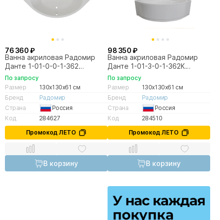
76 360 ₽
98 350 ₽
Ванна акриловая Радомир
Ванна акриловая Радомир
Данте 1-01-0-0-1-362
Данте 1-01-3-0-1-362К
130х130 белая с каркасом
130х130 белая, слив хром
По запросу
По запросу
Размер
130x130x61 см
Размер
130x130x61 см
Бренд
Радомир
Бренд
Радомир
Страна
Россия
Страна
Россия
Код
284627
Код
284510
Промокод ЛЕТО
Промокод ЛЕТО
В корзину
В корзину