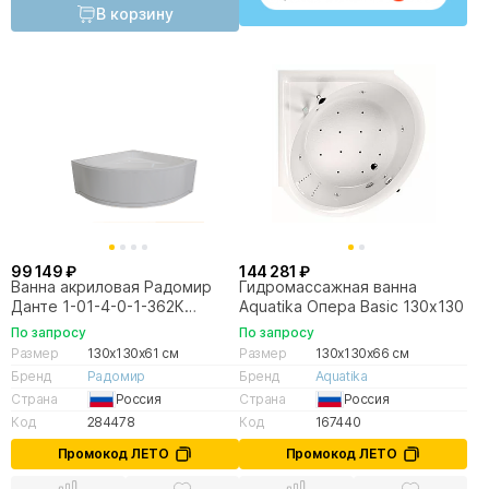
В корзину
99 149 ₽
144 281 ₽
Ванна акриловая Радомир
Гидромассажная ванна
Данте 1-01-4-0-1-362К
Aquatika Опера Basic 130х130
130х130 белая, слив бронза
По запросу
По запросу
Размер
130x130x61 см
Размер
130x130x66 см
Бренд
Радомир
Бренд
Aquatika
Страна
Россия
Страна
Россия
Код
284478
Код
167440
Промокод ЛЕТО
Промокод ЛЕТО