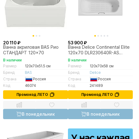
20 110 ₽
53 900 ₽
Ванна акриловая BAS Рио
Ванна Delice Continental Elite
СТАНДАРТ 120x70
120х70 DLR230640R-AS
120х70 белая
В наличии
В наличии
Размер
120x70x51.5 см
Размер
120x70x58 см
Бренд
BAS
Бренд
Delice
Страна
Россия
Страна
Россия
Код
46074
Код
241489
Промокод ЛЕТО
Промокод ЛЕТО
В понедельник
В понедельник