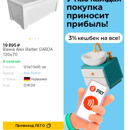
19 895 ₽
Ванна Alex Baitler GARDA
120х70
В наличии
Размер
120x70x66 см
Бренд
Alex Baitler
Страна
Германия
Код
124506
Промокод ЛЕТО