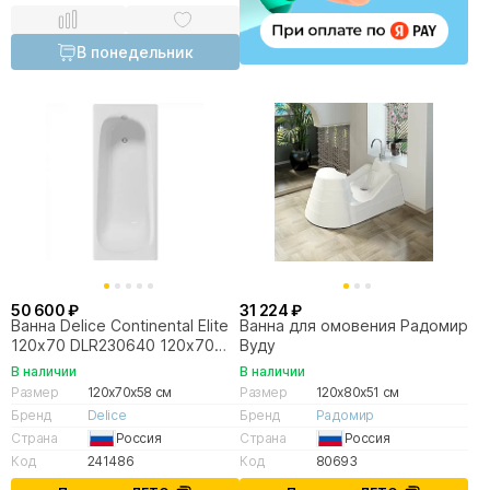
В понедельник
50 600 ₽
31 224 ₽
Ванна Delice Continental Elite
Ванна для омовения Радомир
120х70 DLR230640 120х70
Вуду
белая
В наличии
В наличии
Размер
120x70x58 см
Размер
120x80x51 см
Бренд
Delice
Бренд
Радомир
Страна
Россия
Страна
Россия
Код
241486
Код
80693