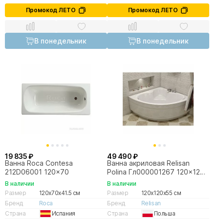
Промокод ЛЕТО
Промокод ЛЕТО
В понедельник
В понедельник
19 835 ₽
49 490 ₽
Ванна Roca Contesa
Ванна акриловая Relisan
212D06001 120x70
Polina Гл000001267 120x120
белая
В наличии
В наличии
Размер
120x70x41.5 см
Размер
120x120x55 см
Бренд
Roca
Бренд
Relisan
Страна
Испания
Страна
Польша