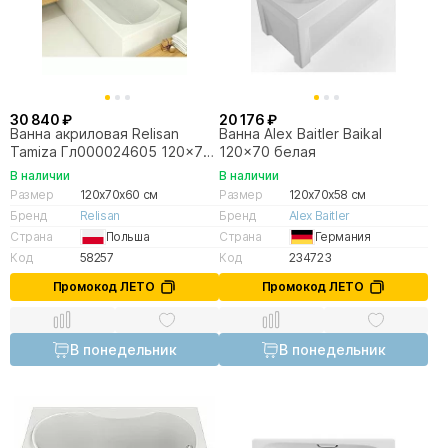
30 840 ₽
20 176 ₽
Ванна акриловая Relisan
Ванна Alex Baitler Baikal
Tamiza Гл000024605 120x70
120x70 белая
белая
В наличии
В наличии
Размер
120x70x60 см
Размер
120x70x58 см
Бренд
Relisan
Бренд
Alex Baitler
Страна
Польша
Страна
Германия
Код
58257
Код
234723
Промокод ЛЕТО
Промокод ЛЕТО
В понедельник
В понедельник