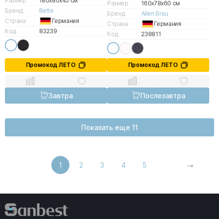
Размер
180x80x45 см
Размер
160x78x60 см
Бренд
Bette
Бренд
Allen Brau
Страна
Германия
Страна
Германия
Код
83239
Код
238811
Промокод ЛЕТО
Промокод ЛЕТО
Завтра
Послезавтра
Показать еще 11
1
2
3
4
5