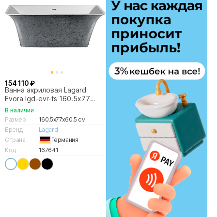
154 110 ₽
Ванна акриловая Lagard
Evora lgd-evr-ts 160.5х77
белая,серебро
В наличии
Размер
160.5x77x60.5 см
Бренд
Lagard
Страна
Германия
Код
167641