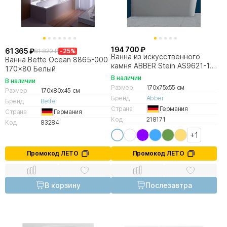
194 700 ₽
61 365 ₽
81 820 ₽
-25%
Ванна из искусственного
Ванна Bette Ocean 8865-000
камня ABBER Stein AS9621-1.7
170x80 Белый
L/R 170х75 белая матовая
В наличии
В наличии
Размер
170x75x55 см
Размер
170x80x45 см
Бренд
Abber
Бренд
Bette
Страна
Германия
Страна
Германия
Код
218171
Код
83284
+1
Промокод ЛЕТО
Промокод ЛЕТО
В корзину
Послезавтра