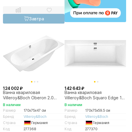
Завтра
124 002 ₽
142 643 ₽
Ванна квариловая
Ванна квариловая
Villeroy&Boch Oberon 2.0
Villeroy&Boch Squaro Edge 12
UBQ170OBR2DV-01 170x75
UBQ170SQE2DV-01 170x75
В наличии
В наличии
альпийский белый
альпийский белый
Размер
170x75x47 см
Размер
170x75x59.5 см
Бренд
Villeroy&Boch
Бренд
Villeroy&Boch
Страна
Германия
Страна
Германия
Код
277368
Код
277370