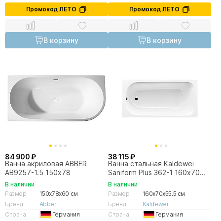
Промокод ЛЕТО
Промокод ЛЕТО
В корзину
В корзину
84 900 ₽
38 115 ₽
Ванна акриловая ABBER
Ванна стальная Kaldewei
AB9257-1.5 150х78
Saniform Plus 362-1 160х70
111700010001 белый
В наличии
В наличии
Размер
150x78x60 см
Размер
160x70x55.5 см
Бренд
Abber
Бренд
Kaldewei
Страна
Германия
Страна
Германия