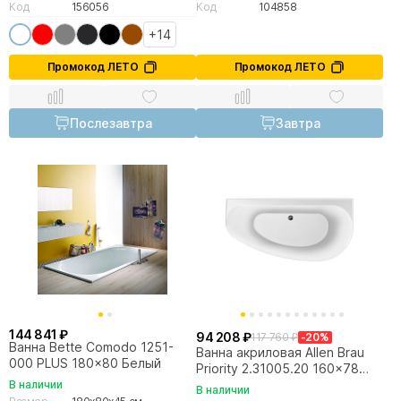
Код
156056
Код
104858
+14
Промокод ЛЕТО
Промокод ЛЕТО
Послезавтра
Завтра
144 841 ₽
94 208 ₽
117 760 ₽
-20%
Ванна Bette Comodo 1251-
Ванна акриловая Allen Brau
000 PLUS 180x80 Белый
Priority 2.31005.20 160x78
белая глянцевая
В наличии
В наличии