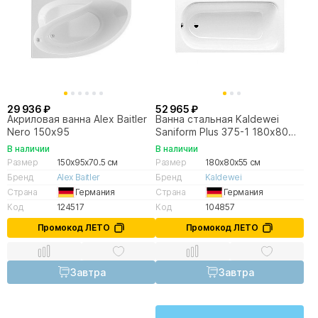
29 936 ₽
52 965 ₽
Акриловая ванна Alex Baitler
Ванна стальная Kaldewei
Nero 150х95
Saniform Plus 375-1 180х80
112800010001 белый
В наличии
В наличии
Размер
150x95x70.5 см
Размер
180x80x55 см
Бренд
Alex Baitler
Бренд
Kaldewei
Страна
Германия
Страна
Германия
Код
124517
Код
104857
Промокод ЛЕТО
Промокод ЛЕТО
Завтра
Завтра