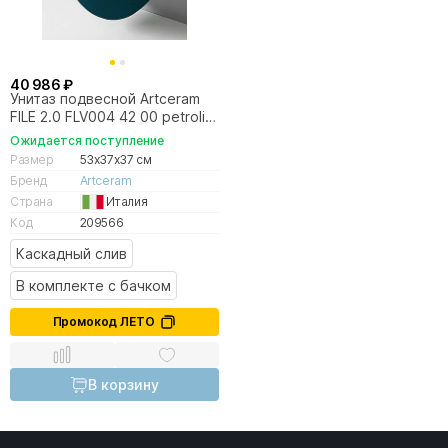
40 986 ₽
Унитаз подвесной Artceram
FILE 2.0 FLV004 42 00 petrolio
синий
Ожидается поступление
Размер
53x37x37 см
Бренд
Artceram
Страна
Италия
Код
209566
Каскадный слив
В комплекте с бачком
Промокод ЛЕТО
В корзину