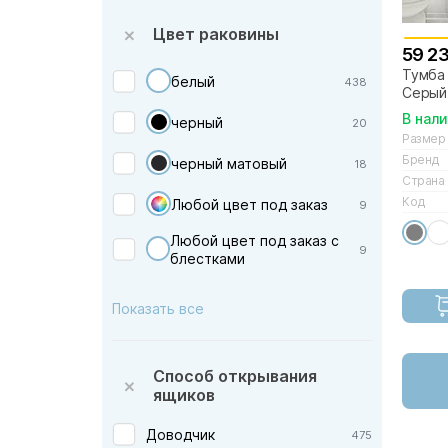
Edelform —
Цвет раковины
Excellent — Польша
59 2
Тумба 
IDDIS — Россия
белый
438
Серый
Ideal Standard — Германия
В нал
черный
20
Размер
Jacob Delafon — Франция
Бренд
черный матовый
18
Kerasan — Италия
Страна
Keuco — Германия
Код
Любой цвет под заказ
9
Laufen — Швейцария
Любой цвет под заказ с
9
блестками
Lotos — Россия
Mixline — Россия
белый матовый
8
Показать все
OWL 1975 — Швеция
бордовый матовый
2
Orange — Германия
Способ открывания
коричневый
2
Orans — Германия
ящиков
мятный
Parly — Китай
2
Доводчик
475