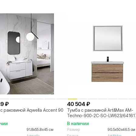
49 ₽
40 504 ₽
с раковиной Aqwella Accent 90
Тумба с раковиной Art&Max AM-
Techno-900-2C-SO-LW623/64161
мелфорд натуральный
ичии
В наличии
91.8x55.8x45 см
Размер
90.5x50x46.5 см
Aqwella
Бренд
Art&Max