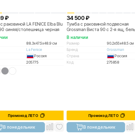
89 ₽
34 500 ₽
с раковиной LA FENICE Elba Blu
Тумба с раковиной подвесная
 90 синяя/столешница черная
Grossman Виста 90 с 2-я ящ, бел
глянец
ичии
В наличии
88.3x47.5x48.9 см
Размер
90.2x55x48.5 см
La Fenice
Бренд
Grossman
Россия
Страна
Россия
205775
Код
275858
Промокод ЛЕТО
Промокод ЛЕТО
В понедельник
В понедельник