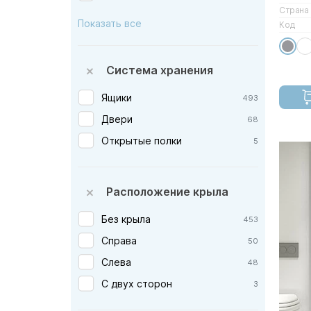
Страна
Фанера
2
Vincea — Италия
12
Показать все
Код
Пластик
Акватон — Россия
8
керамогранит
Опадирис — Россия
13
Система хранения
искусственный камень
Эстет — Россия
36
Ящики
493
влдсп
AM.PM — Германия
Двери
68
ЛМДФ
Abber — Германия
Открытые полки
5
Кварц
Aquatek — Россия
Armadi Art — Италия
Расположение крыла
Burlington — Англия
Cersanit — Польша
Без крыла
453
CeruttiSpa — Италия
Справа
50
Creavit — Турция
Слева
48
Damixa — Дания
С двух сторон
3
Eban — Италия