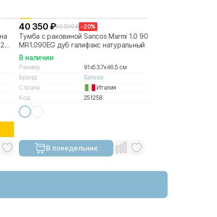
40 350 ₽
50 590 ₽
-20%
на
Тумба с раковиной Sancos Marmi 1.0 90
 2
MR1.090EG дуб галифакс натуральный
В наличии
Размер
91x53.7x46.5 см
Бренд
Sancos
Страна
Италия
Код
251258
В понедельник