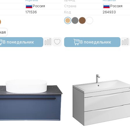
Россия
Страна
Россия
171536
Код
264933
ная
В понедельник
В понедельник