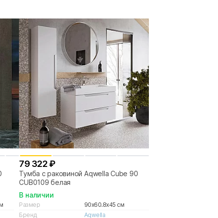
79 322 ₽
0
Тумба с раковиной Aqwella Cube 90
CUB0109 белая
В наличии
см
Размер
90x60.8x45 см
Бренд
Aqwella