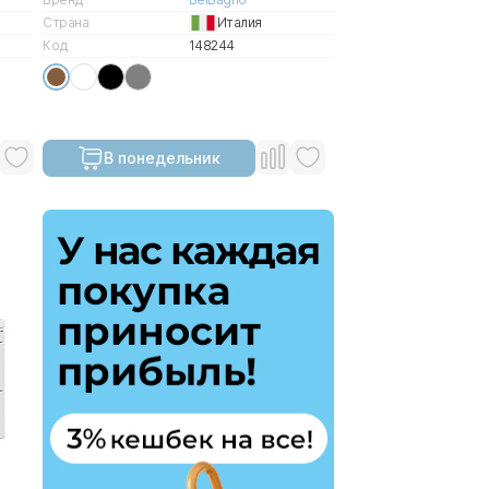
Страна
Италия
Код
148244
В понедельник