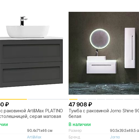
60 ₽
47 908 ₽
с раковиной Art&Max PLATINO
Тумба с раковиной Jorno Shine 9
столешницей, серая матовая
белая
ичии
В наличии
90.4x71x46 см
Размер
90.5x39.5x49.5 
Art&Max
Бренд
Jorno