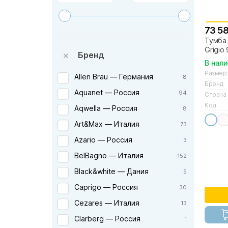
73 5
Тумба 
Grigio
Бренд
В нал
Размер
Allen Brau — Германия
8
Бренд
Aquanet — Россия
94
Страна
Код
Aqwella — Россия
8
Art&Max — Италия
73
Azario — Россия
3
BelBagno — Италия
152
Black&white — Дания
5
Caprigo — Россия
30
Cezares — Италия
13
Clarberg — Россия
1