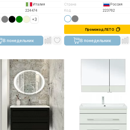
Италия
Страна
Россия
224474
Код
223762
+3
Промокод ЛЕТО
В понедельник
В понедельник