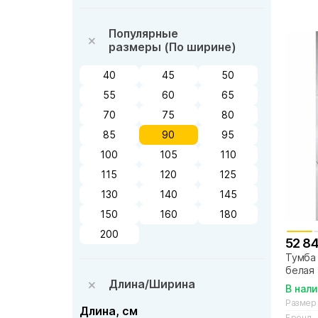
Популярные
размеры (По ширине)
40
45
50
55
60
65
70
75
80
85
90
95
100
105
110
115
120
125
130
140
145
150
160
180
200
52 8
Тумба 
белая
Длина/Ширина
В нал
Размер
Длина, см
Бренд