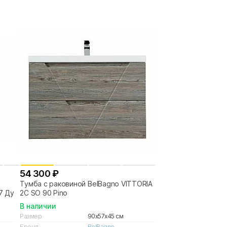
54 300 ₽
Тумба с раковиной BelBagno VITTORIA
7 Дуб
2C SO 90 Pino
В наличии
Размер
90x57x45 см
Бренд
BelBagno