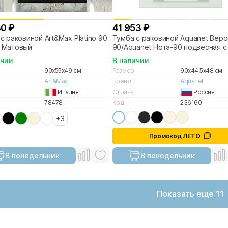
30 ₽
41 953 ₽
с раковиной Art&Max Platino 90
Тумба с раковиной Aquanet Веро
 Матовый
90/Aquanet Нота-90 подвесная с
ящиками белая глянцевая
ичии
В наличии
90x55x49 см
Размер
90x44.5x48 см
Art&Max
Бренд
Aquanet
Италия
Страна
Россия
78478
Код
236160
+3
Промокод ЛЕТО
В понедельник
В понедельник
Показать еще 11