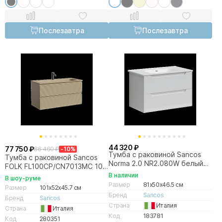
Послезавтра
Послезавтра
44 320 ₽
77 750 ₽
86 460 ₽
-10%
Тумба с раковиной Sancos
Тумба с раковиной Sancos
Norma 2.0 NR2.080W белый
FOLK FL100CP/CN7013MC 100
глянец
капучино
В наличии
В шоу-руме
Размер
81x50x46.5 см
Размер
101x52x45.7 см
Бренд
Sancos
Бренд
Sancos
Страна
Италия
Страна
Италия
Код
183781
Код
280351