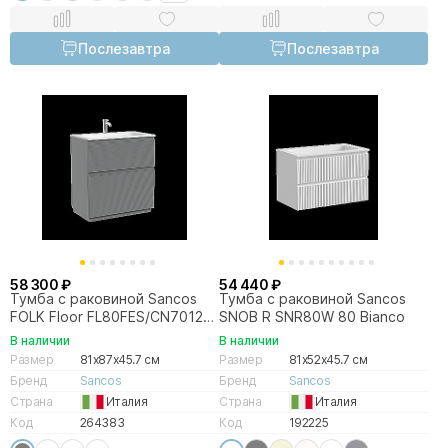
Послезавтра
Послезавтра
58 300 ₽
54 440 ₽
Тумба с раковиной Sancos
Тумба с раковиной Sancos
FOLK Floor FL80FES/CN7012
SNOB R SNR80W 80 Bianco
80 Ergraut soft
В наличии
В наличии
Размер
81x87x45.7 см
Размер
81x52x45.7 см
Бренд
Sancos
Бренд
Sancos
Страна
Италия
Страна
Италия
Код
264383
Код
192225