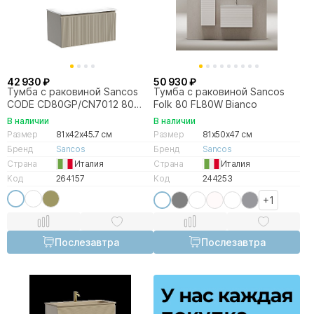
42 930 ₽
50 930 ₽
Тумба с раковиной Sancos
Тумба с раковиной Sancos
CODE CD80GP/CN7012 80
Folk 80 FL80W Bianco
серая платина
В наличии
В наличии
Размер
81x42x45.7 см
Размер
81x50x47 см
Бренд
Sancos
Бренд
Sancos
Страна
Италия
Страна
Италия
Код
264157
Код
244253
+1
Послезавтра
Послезавтра