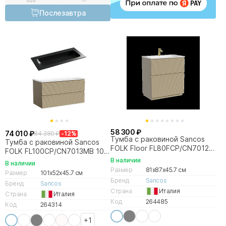
Послезавтра
58 300 ₽
74 010 ₽
84 380 ₽
-12%
Тумба с раковиной Sancos
Тумба с раковиной Sancos
FOLK Floor FL80FCP/CN7012
FOLK FL100CP/CN7013MB 100
80 Капучино
капучино
В наличии
В наличии
Размер
81x87x45.7 см
Размер
101x52x45.7 см
Бренд
Sancos
Бренд
Sancos
Страна
Италия
Страна
Италия
Код
264485
Код
264314
+1