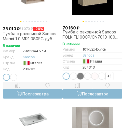
70 160 ₽
38 010 ₽
51 070 ₽
-26%
Тумба с раковиной Sancos
Тумба с раковиной Sancos
FOLK FL100CP/CN7013 100
Marmi 1.0 MR1.080EG дуб
капучино
галифакс натуральный
В наличии
В наличии
Размер
101x52x45.7 см
Размер
79x52x44.5 см
Бренд
Sancos
Бренд
Sancos
Страна
Италия
Страна
Италия
Код
264313
Код
239782
+1
Послезавтра
Послезавтра