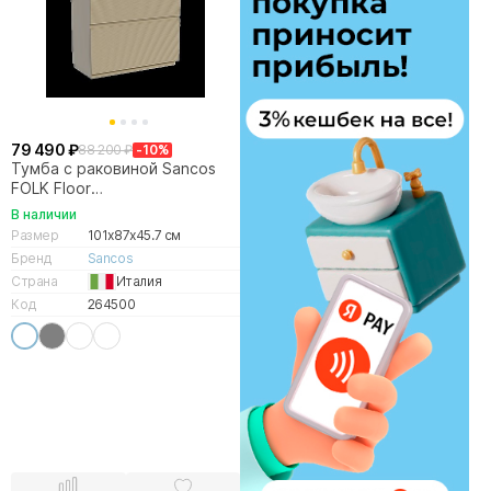
79 490 ₽
88 200 ₽
-10%
Тумба с раковиной Sancos
FOLK Floor
FL100FCP/CN7013MC 100
В наличии
Капучино
Размер
101x87x45.7 см
Бренд
Sancos
Страна
Италия
Код
264500