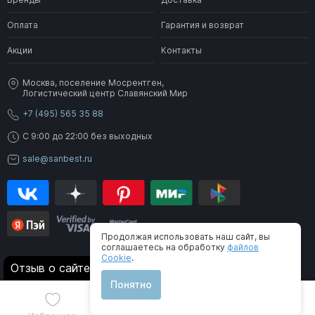
Оплата
Гарантия и возврат
Акции
Контакты
Москва, поселение Мосрентген,
Логистический центр Славянский Мир
+7 (495) 565 35 88
C 9:00 до 22:00 без выходных
sale@sanbest.ru
Продолжая использовать наш сайт, вы
соглашаетесь на обработку
файлов
Cookie
.
® 2006-2026 SanBest. Все права защищены
Отзыв о сайте
Понятно