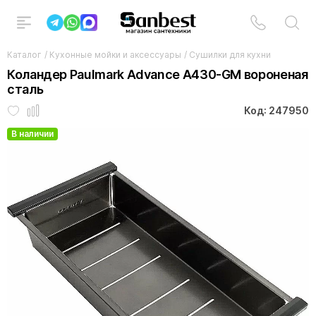
Каталог
/
Кухонные мойки и аксессуары
/
Сушилки для кухни
Коландер Paulmark Advance A430-GM вороненая
сталь
Код: 247950
В наличии