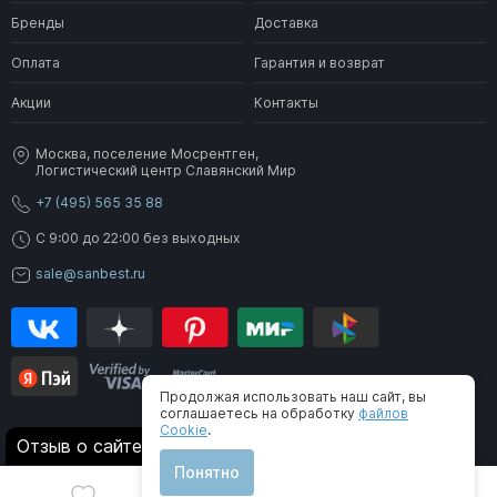
Бренды
Доставка
Оплата
Гарантия и возврат
Акции
Контакты
Москва, поселение Мосрентген,
Логистический центр Славянский Мир
+7 (495) 565 35 88
C 9:00 до 22:00 без выходных
sale@sanbest.ru
Продолжая использовать наш сайт, вы
соглашаетесь на обработку
файлов
Cookie
.
® 2006-2026 SanBest. Все права защищены
Отзыв о сайте
Понятно