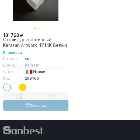
131 760 ₽
Столик декоративный
Kerasan Artwork 4714K Белый
В наличии
Размер
см
Бренд
Kerasan
Страна
Италия
Код
299406
Завтра