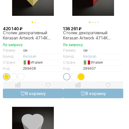
420 140 ₽
136 261 ₽
Столик декоративный
Столик декоративный
Kerasan Artwork 4714K
Kerasan Artwork 4714K
Золото
Красный
По запросу
По запросу
Размер
см
Размер
см
Бренд
Kerasan
Бренд
Kerasan
Страна
Италия
Страна
Италия
Код
299408
Код
299407
В корзину
В корзину