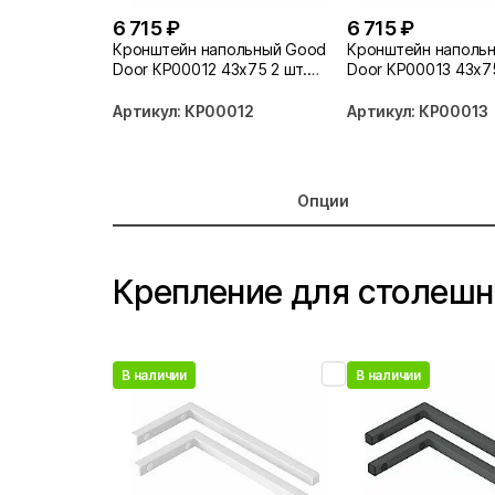
6 715 ₽
6 715 ₽
Кронштейн напольный Good
Кронштейн наполь
Door КР00012 43х75 2 шт.
Door КР00013 43х75
белый
серый
Артикул: КР00012
Артикул: КР00013
Опции
Крепление для столеш
В наличии
В наличии