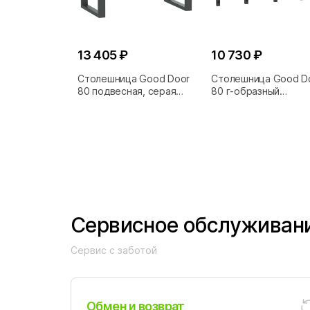
13 405 ₽
10 730 ₽
Столешница Good Door
Столешница Good D
80 подвесная, серая
80 г-образный
матовая
кронштейн, серая
матовая
Сервисное обслуживан
Сервис с заботой
Обмен и возврат