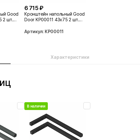
6 715 ₽
ный Good
Кронштейн напольный Good
 2 шт.
Door КР00011 43х75 2 шт.
черный
Артикул: КР00011
Характеристики
ниц
В наличии