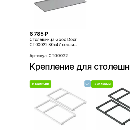
8 785 ₽
Столешница Good Door
СТ00022 80х47 серая
матовая
Артикул: СТ00022
Крепление для столеш
В наличии
В наличии