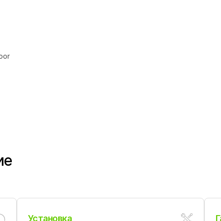
oor
ие
Установка
Г