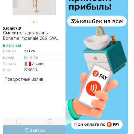
86 567 ₽
Смеситель для ванны
Boheme Imperiale 289-SW
золото
В наличии
Размер
29.1 см
Бренд
Boheme
Страна
Италия
Код
276883
Поворотный излив
Завтра