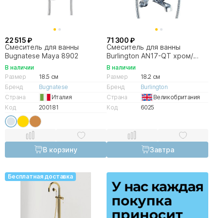
22 515 ₽
71 300 ₽
Смеситель для ванны
Смеситель для ванны
Bugnatese Maya 8902
Burlington AN17-QT хром/
ручки белые
В наличии
В наличии
Размер
18.5 см
Размер
18.2 см
Бренд
Bugnatese
Бренд
Burlington
Страна
Италия
Страна
Великобритания
Код
200181
Код
6025
В корзину
Завтра
Бесплатная доставка