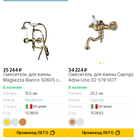
25 244 ₽
34 224 ₽
Смеситель для ванны
Смеситель для ванны Caprigo
Magliezza Bianco 50605 с
Adria–Uno 02-519-VOT
лейкой TL-4 золото
В наличии
В наличии
Размер
15.5 см
Размер
20.2 см
Бренд
Magliezza
Бренд
Caprigo
Страна
Италия
Страна
Италия
Код
133856
Код
153692
Промокод ЛЕТО
Промокод ЛЕТО