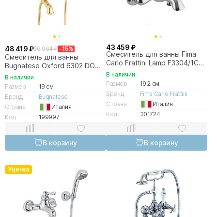
43 459 ₽
48 419 ₽
56 964 ₽
-15%
Смеситель для ванны Fima
Смеситель для ванны
Carlo Frattini Lamp F3304/1CR
Bugnatese Oxford 6302 DO
хром
золото
В наличии
В наличии
Размер
19.2 см
Размер
19 см
Бренд
Fima Carlo Frattini
Бренд
Bugnatese
Страна
Италия
Страна
Италия
Код
301724
Код
199997
В корзину
В корзину
Уценка