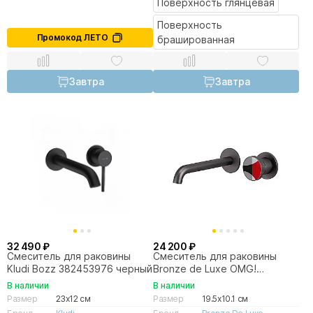
Поверхность глянцевая
Поверхность
Промокод ЛЕТО
брашированная
Завтра
Завтра
32 490 ₽
24 200 ₽
Смеситель для раковины
Смеситель для раковины
Kludi Bozz 382453976 черный
Bronze de Luxe OMG!
9007GM-R графит/красный
В наличии
В наличии
Размер
23x12 см
Размер
19.5x10.1 см