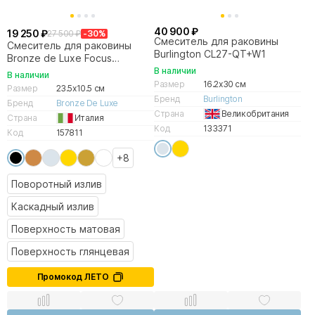
40 900 ₽
19 250 ₽
27 500 ₽
-30%
Смеситель для раковины
Смеситель для раковины
Burlington CL27-QT+W1
Bronze de Luxe Focus
24686BG
В наличии
В наличии
Размер
16.2x30 см
Размер
23.5x10.5 см
Бренд
Burlington
Бренд
Bronze De Luxe
Страна
Великобритания
Страна
Италия
Код
133371
Код
157811
+8
Поворотный излив
Каскадный излив
Поверхность матовая
Поверхность глянцевая
Промокод ЛЕТО