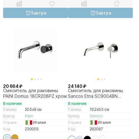
Завтра
Завтра
20 664 ₽
24 140 ₽
Смеситель для раковины
Смеситель для раковины
PAINI Domus 18CR208PZ хром
Sancos Etna SC9004BN
брашированный никель
В наличии
В наличии
Размер
20.5x8 см
Размер
19.2x6.5 см
Бренд
Paini
Бренд
Sancos
Страна
Италия
Страна
Италия
Код
230059
Код
282087