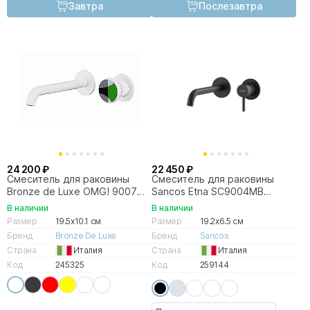
Завтра
Послезавтра
24 200 ₽
22 450 ₽
Смеситель для раковины
Смеситель для раковины
Bronze de Luxe OMG! 9007W-
Sancos Etna SC9004MB
G белый/зеленый
черный матовый
В наличии
В наличии
Размер
19.5x10.1 см
Размер
19.2x6.5 см
Бренд
Bronze De Luxe
Бренд
Sancos
Страна
Италия
Страна
Италия
Код
245325
Код
259144