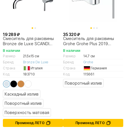
19 289 ₽
35 320 ₽
Смеситель для раковины
Смеситель для раковины
Bronze de Luxe SCANDI
Grohe Grohe Plus 2019
14511C хром
29303003
В наличии
В наличии
Размер
21.5x15 см
Размер
14.7 см
Бренд
Bronze De Luxe
Бренд
Grohe
Страна
Италия
Страна
Германия
Код
183710
Код
115661
Поворотный излив
Каскадный излив
Поворотный излив
Поверхность матовая
Промокод ЛЕТО
Промокод ЛЕТО