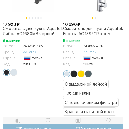
17 920 ₽
10 690 ₽
Смеситель для кухни Aquatek
Смеситель для кухни Aquatek
Либра AQ1680MB черный
Европа AQ1382CR хром
матовый
В наличии
В наличии
Размер
24.4x35.2 см
Размер
24.4x37.4 см
Бренд
Aquatek
Бренд
Aquatek
Страна
Россия
Страна
Россия
Код
289889
Код
235293
С выдвижной лейкой
Гибкий излив
С подключением фильтра
Кран для питьевой воды
В понедельник
В понедельник