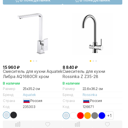
15 960 ₽
8 840 ₽
Смеситель для кухни Aquatek
Смеситель для кухни
Либра AQ1680CR хром
Rossinka Z Z35-28
В наличии
В наличии
Размер
25x35.2 см
Размер
22.6x36.2 см
Бренд
Aquatek
Бренд
Rossinka
Страна
Россия
Страна
Россия
Код
235303
Код
126671
+1