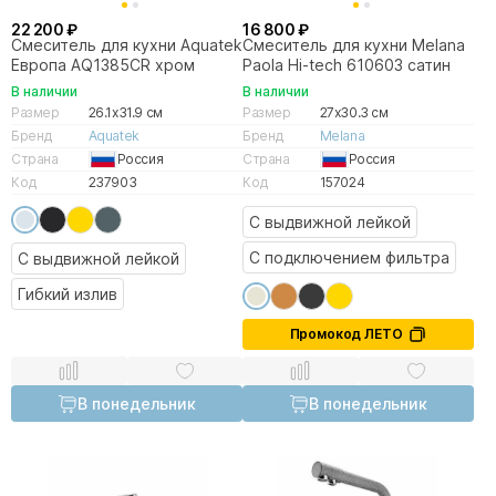
22 200 ₽
16 800 ₽
Смеситель для кухни Aquatek
Смеситель для кухни Melana
Европа AQ1385CR хром
Paola Hi-tech 610603 сатин
В наличии
В наличии
Размер
26.1x31.9 см
Размер
27x30.3 см
Бренд
Aquatek
Бренд
Melana
Страна
Россия
Страна
Россия
Код
237903
Код
157024
С выдвижной лейкой
С подключением фильтра
С выдвижной лейкой
Гибкий излив
Промокод ЛЕТО
В понедельник
В понедельник