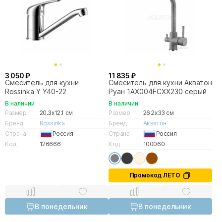
3 050 ₽
11 835 ₽
Смеситель для кухни
Смеситель для кухни Акватон
Rossinka Y Y40-22
Руан 1AX004FCXX230 серый
В наличии
В наличии
Размер
20.3x12.1 см
Размер
26.2x33 см
Бренд
Rossinka
Бренд
Акватон
Страна
Россия
Страна
Россия
Код
126666
Код
100060
Промокод ЛЕТО
В понедельник
В понедельник