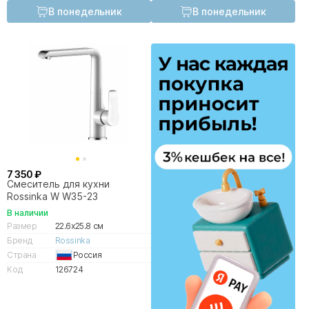
В понедельник
В понедельник
7 350 ₽
Смеситель для кухни
Rossinka W W35-23
В наличии
Размер
22.6x25.8 см
Бренд
Rossinka
Страна
Россия
Код
126724