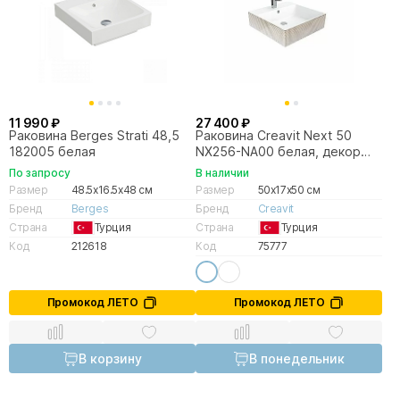
11 990 ₽
27 400 ₽
Раковина Berges Strati 48,5
Раковина Creavit Next 50
182005 белая
NX256-NA00 белая, декор
золото
По запросу
В наличии
Размер
48.5x16.5x48 см
Размер
50x17x50 см
Бренд
Berges
Бренд
Creavit
Страна
Турция
Страна
Турция
Код
212618
Код
75777
Промокод ЛЕТО
Промокод ЛЕТО
В корзину
В понедельник