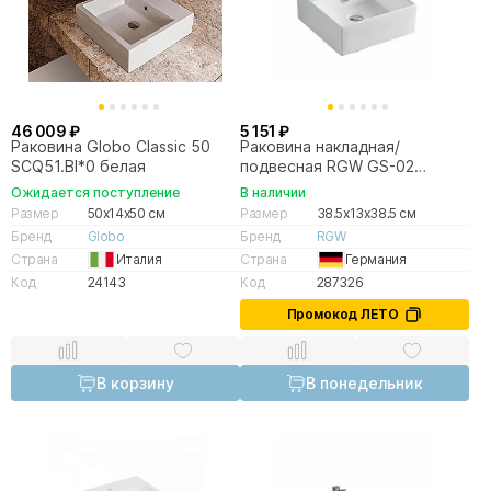
46 009 ₽
5 151 ₽
Раковина Globo Classic 50
Раковина накладная/
SCQ51.BI*0 белая
подвесная RGW GS-02
80121002-01 белая
Ожидается поступление
В наличии
Размер
50x14x50 см
Размер
38.5x13x38.5 см
Бренд
Globo
Бренд
RGW
Страна
Италия
Страна
Германия
Код
24143
Код
287326
Промокод ЛЕТО
В корзину
В понедельник