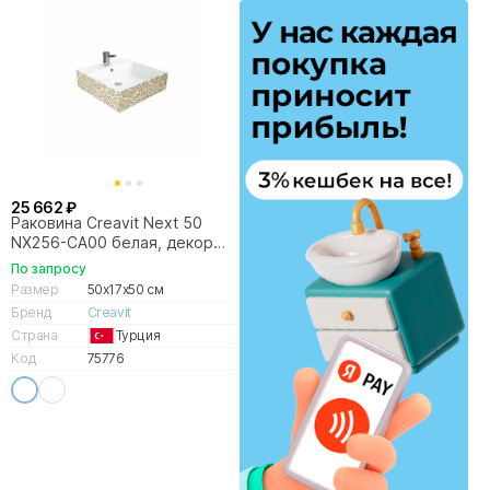
25 662 ₽
Раковина Creavit Next 50
NX256-CA00 белая, декор
золото
По запросу
Размер
50x17x50 см
Бренд
Creavit
Страна
Турция
Код
75776