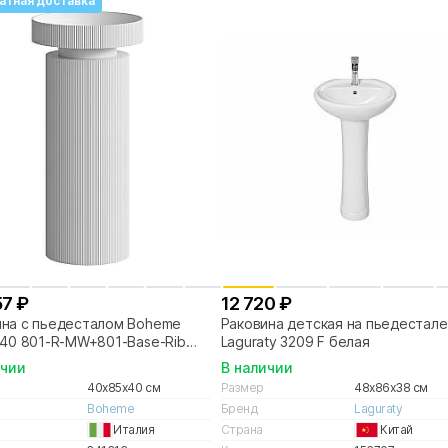
атная доставка
57 ₽
12 720 ₽
ина с пьедесталом Boheme
Раковина детская на пьедестале
 40 801-R-MW+801-Base-Rib
Laguraty 3209 F белая
 матовая/белый матовый
ичии
В наличии
40x85x40 см
Размер
48x86x38 см
Boheme
Бренд
Laguraty
Италия
Страна
Китай