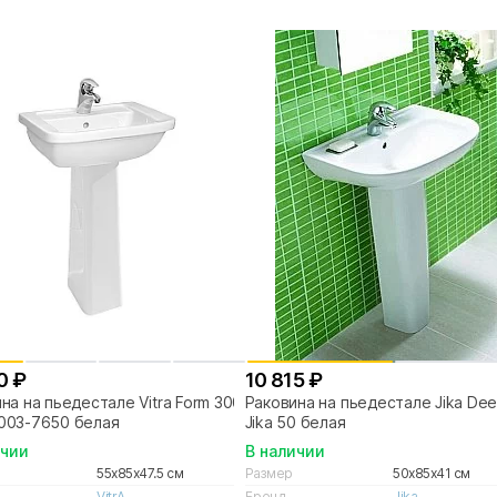
0 ₽
10 815 ₽
на на пьедестале Vitra Form 300
Раковина на пьедестале Jika Dee
003-7650 белая
Jika 50 белая
ичии
В наличии
55x85x47.5 см
Размер
50x85x41 см
VitrA
Бренд
Jika