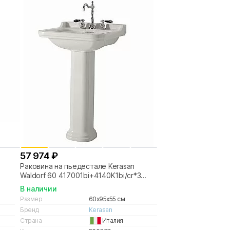
57 974 ₽
Раковина на пьедестале Kerasan
Waldorf 60 417001bi+4140K1bi/cr*3
белая, заглушка хром
В наличии
Размер
60x95x55 см
Бренд
Kerasan
Страна
Италия