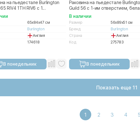
на на пьедестале Burlington
Раковина на пьедестале Burlingt
 65 RIV4 1TH RIV6 с 1
Guild 56 с 1-им отверстием, бела
стием белая
ичии
В наличии
65x84x47 см
Размер
56x89x51 см
Burlington
Бренд
Burlington
Англия
Страна
Англия
174618
Код
275783
В понедельник
В понедельник
Показать еще 11
1
2
3
4