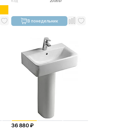
Код
200697
В понедельник
36 880 ₽