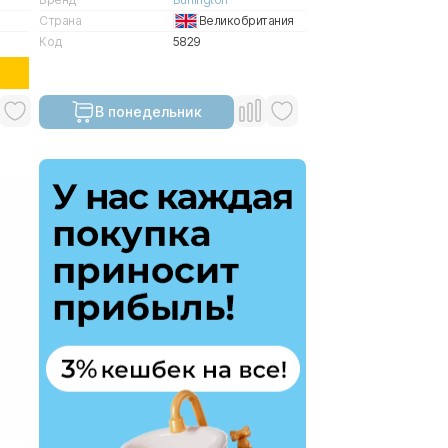
Страна
Великобритания
Код
5829
В понедельник