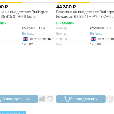
00 ₽
44 300 ₽
на на пьедестале Burlington
Раковина на пьедестале Burlingt
c 65 B15 3TH-P6 белая
Edwardian 62 B5 1TH-P1-T3 CHR с
полотенцедержателем белая
ичии
В наличии
65.4x92x58.1 см
Размер
62x90x50.5 см
Burlington
Бренд
Burlington
Великобритания
Страна
Великобри
190582
Код
190586
В понедельник
В понедельник