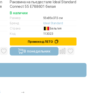
on
Раковина на пьедестале Ideal Standard
я
Connect 55 E788601 белая
В наличии
Размер
55x85x37.5 см
Бренд
Ideal Standard
Страна
Бельгия
Код
113023
Промокод ЛЕТО
В понедельник
5