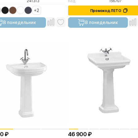
241313
Код
156707
+2
Промокод ЛЕТО
В понедельник
В понедельник
00 ₽
46 900 ₽