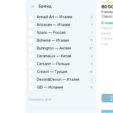
Бренд
80 0
Ракови
Classi
Armadi Art — Италия
2
В нал
Artceram — Италия
7
Размер
Azario — Россия
1
Бренд
Страна
Boheme — Италия
11
Код
Burlington — Англия
37
CeramaLux — Китай
2
Cersanit — Польша
3
Creavit — Турция
10
Devon&Devon — Италия
1
GID — Испания
5
Globo — Италия
3
Показать все
Grohe — Германия
1
Ideal Standard — Германия
30