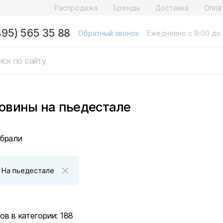
Распродажа
Бренды
Доставка
Опла
495) 565 35 88
Обратный звонок
Ежедневно с 9:00 до 
овины на пьедестале
брали
: На пьедестале
ов в категории:
188