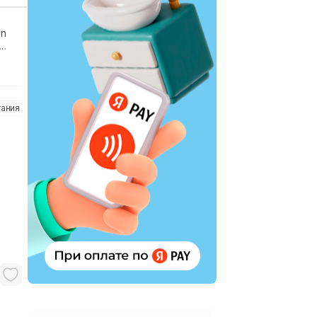
on
тания