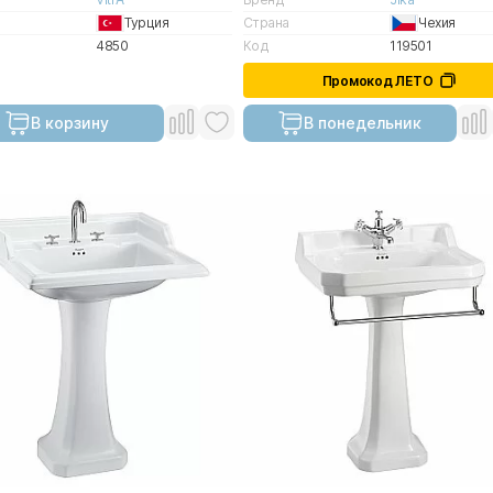
Турция
Страна
Чехия
4850
Код
119501
Промокод ЛЕТО
В корзину
В понедельник