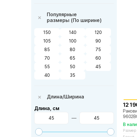
Популярные
размеры (По ширине)
150
140
120
105
100
90
85
80
75
70
65
60
55
50
45
40
35
Длина/Ширина
12 19
Длина, см
Ракови
9602B
—
В нал
Размер
Бренд