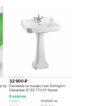
32 900 ₽
p by
Раковина на пьедестале Burlington
Edwardian 61 B5 1TH-P1 белая
В наличии
Размер
61x90x51 см
Бренд
Burlington