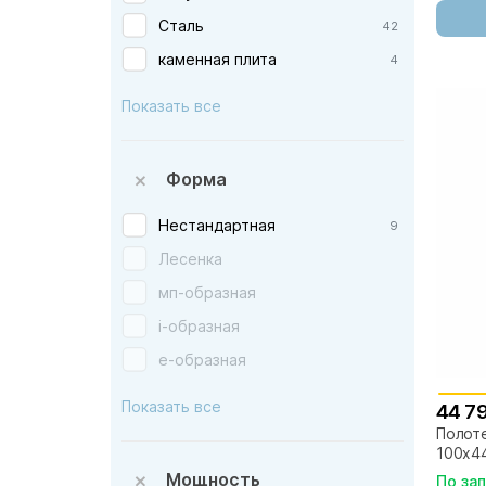
Ника — Россия
Сталь
42
Тругор — Россия
каменная плита
4
Алюминий
2
Показать все
Керамогранит
2
Форма
Нестандартная
9
Лесенка
мп-образная
i-образная
e-образная
S-образная
Показать все
44 7
Полоте
100х44
Мощность
По за