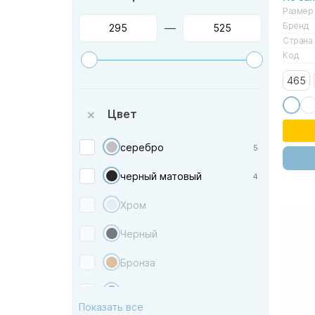
Размер
Бренд
—
Страна
Код
465
Цвет
серебро
5
черный матовый
4
Хром
Черный
Бронза
никель брашированный
Показать все