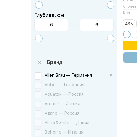
Страна
Код
Глубина, см
465
—
Бренд
Allen Brau — Германия
9
Abber — Германия
Aquatek — Россия
Arcade — Англия
Azario — Россия
Black&white — Дания
Boheme — Италия