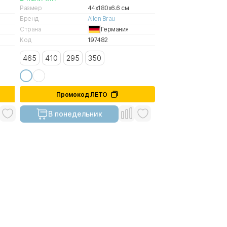
Размер
44x180x6.6 см
Бренд
Allen Brau
Страна
Германия
Код
197482
465
410
295
350
Промокод ЛЕТО
В понедельник