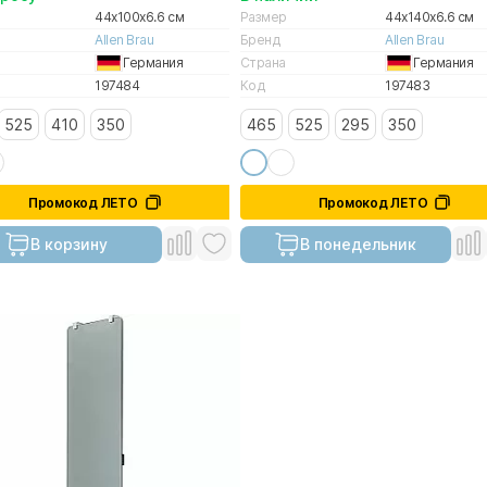
44x100x6.6 см
Размер
44x140x6.6 см
Allen Brau
Бренд
Allen Brau
Германия
Страна
Германия
197484
Код
197483
525
410
350
465
525
295
350
Промокод ЛЕТО
Промокод ЛЕТО
В корзину
В понедельник