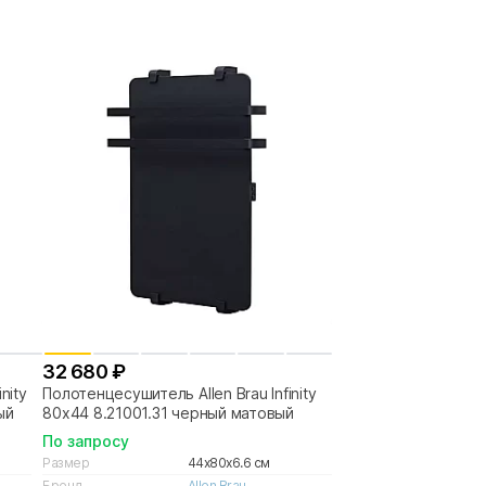
32 680 ₽
nity
Полотенцесушитель Allen Brau Infinity
ый
80х44 8.21001.31 черный матовый
По запросу
Размер
44x80x6.6 см
Бренд
Allen Brau