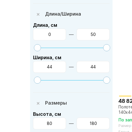
Длина/Ширина
Длина, см
—
Ширина, см
—
48 8
Размеры
Полоте
140х44
Высота, см
По за
—
Размер
Бренд