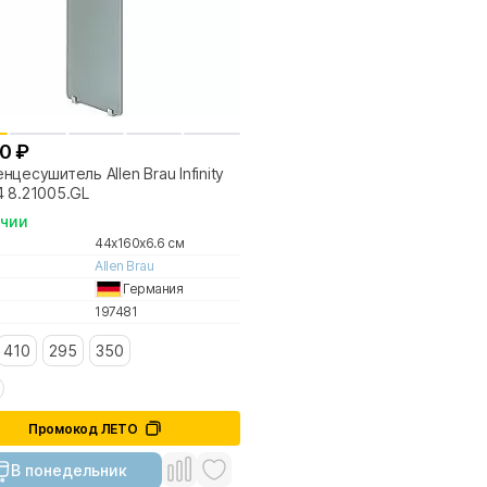
0 ₽
нцесушитель Allen Brau Infinity
 8.21005.GL
ичии
44x160x6.6 см
Allen Brau
Германия
197481
410
295
350
Промокод ЛЕТО
В понедельник