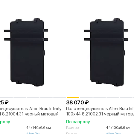
25 ₽
38 070 ₽
нцесушитель Allen Brau Infinity
Полотенцесушитель Allen Brau Infi
 8.21004.31 черный матовый
100х44 8.21002.31 черный матов
просу
По запросу
44x140x6.6 см
Размер
44x100x6.6 см
Allen Brau
Бренд
Allen Brau