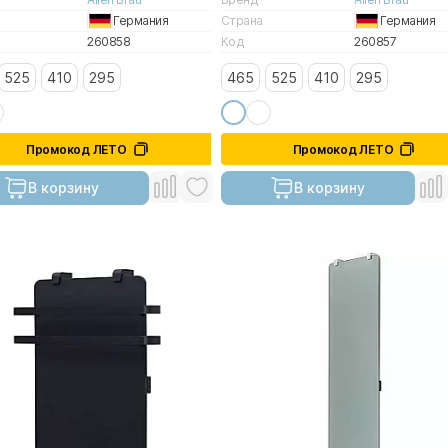
Германия
Страна
Германия
260858
Код
260857
525
410
295
465
525
410
295
Промокод ЛЕТО
Промокод ЛЕТО
В корзину
В корзину