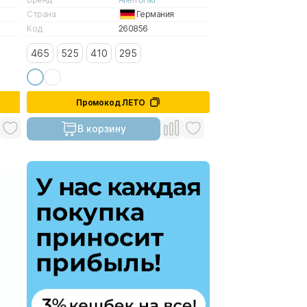
Страна
Германия
Код
260856
465
525
410
295
Промокод ЛЕТО
В корзину