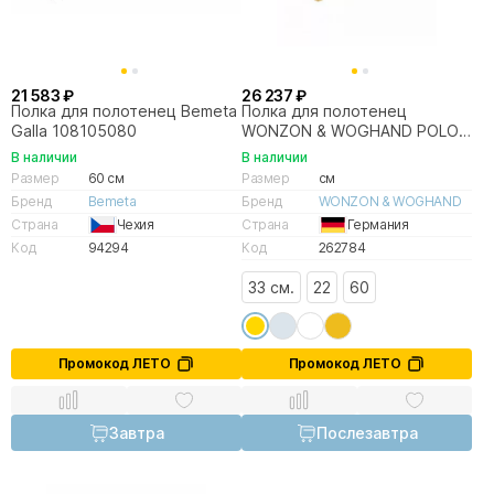
21 583 ₽
26 237 ₽
Полка для полотенец Bemeta
Полка для полотенец
Galla 108105080
WONZON & WOGHAND POLO
WW-8981-DG темное золото
В наличии
В наличии
Размер
60 см
Размер
см
Бренд
Bemeta
Бренд
WONZON & WOGHAND
Страна
Чехия
Страна
Германия
Код
94294
Код
262784
33 см.
22
60
Промокод ЛЕТО
Промокод ЛЕТО
Завтра
Послезавтра