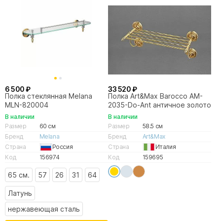
6 500 ₽
33 520 ₽
Полка стеклянная Melana
Полка Art&Max Barocco AM-
MLN-820004
2035-Do-Ant античное золото
В наличии
В наличии
Размер
60 см
Размер
58.5 см
Бренд
Melana
Бренд
Art&Max
Страна
Россия
Страна
Италия
Код
156974
Код
159695
65 см.
57
26
31
64
Латунь
нержавеющая сталь