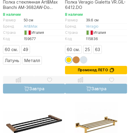
Полка стеклянная Art&Max
Полка Veragio Gialetta VR.GIL-
Bianchi AM-3682AW-Do
6412.DO
золото
В наличии
В наличии
Размер
50 см
Размер
39.6 см
Бренд
Art&Max
Бренд
Veragio
Страна
Италия
Страна
Италия
Код
159677
Код
115836
60 см.
49
60 см.
25
63
Латунь
Металл
Промокод ЛЕТО
Завтра
Завтра