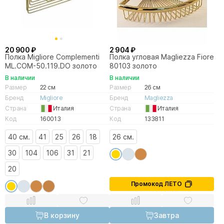
20 900 ₽
2 904 ₽
Полка Migliore Complementi
Полка угловая Magliezza Fiore
ML.COM-50.119.DO золото
80103 золото
В наличии
В наличии
Размер
22 см
Размер
26 см
Бренд
Migliore
Бренд
Magliezza
Страна
Италия
Страна
Италия
Код
160013
Код
133811
40 см.
41
25
26
18
26 см.
30
104
106
31
21
20
Промокод ЛЕТО
В корзину
Завтра