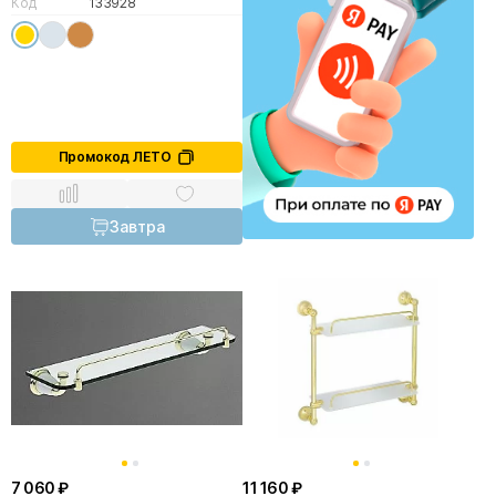
Код
133928
Промокод ЛЕТО
Завтра
7 060 ₽
11 160 ₽