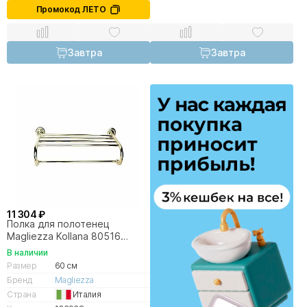
Промокод ЛЕТО
Завтра
Завтра
11 304 ₽
Полка для полотенец
Magliezza Kollana 80516
золото
В наличии
Размер
60 см
Бренд
Magliezza
Страна
Италия