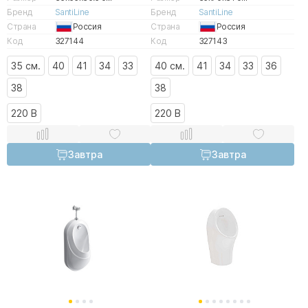
Бренд
SantiLine
Бренд
SantiLine
Страна
Россия
Страна
Россия
Код
327144
Код
327143
35 см.
40
41
34
33
40 см.
41
34
33
36
38
38
220 В
220 В
Завтра
Завтра