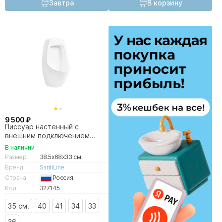
Завтра
В корзину
9 500 ₽
Писсуар настенный с
внешним подключением
SantiLine SL-6011 белый
В наличии
Размер
38.5x68x33 см
Бренд
SantiLine
Страна
Россия
Код
327145
35 см.
40
41
34
33
36