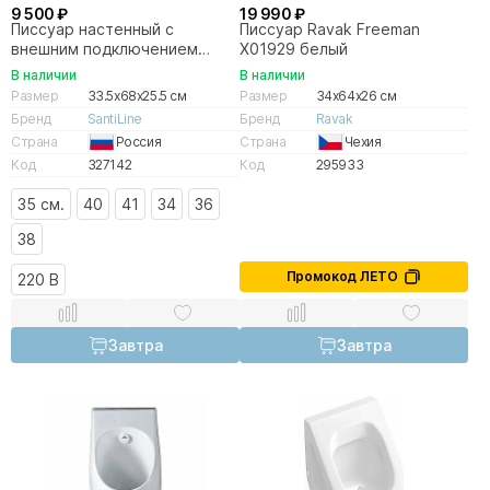
9 500 ₽
19 990 ₽
Писсуар настенный с
Писсуар Ravak Freeman
внешним подключением
X01929 белый
SantiLine SL-6008 белый
В наличии
В наличии
Размер
33.5x68x25.5 см
Размер
34x64x26 см
Бренд
SantiLine
Бренд
Ravak
Страна
Россия
Страна
Чехия
Код
327142
Код
295933
35 см.
40
41
34
36
38
Промокод ЛЕТО
220 В
Завтра
Завтра