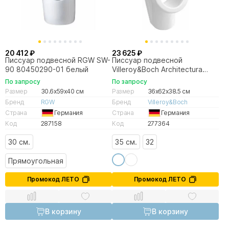
20 412 ₽
23 625 ₽
Писсуар подвесной RGW SW-
Писсуар подвесной
90 80450290-01 белый
Villeroy&Boch Architectura
55740001 альпийский белый
По запросу
По запросу
Размер
30.6x59x40 см
Размер
36x62x38.5 см
Бренд
RGW
Бренд
Villeroy&Boch
Страна
Германия
Страна
Германия
Код
287158
Код
277364
30 см.
35 см.
32
Прямоугольная
Промокод ЛЕТО
Промокод ЛЕТО
В корзину
В корзину