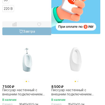
220 В
Завтра
7 500 ₽
8 500 ₽
Писсуар настенный с
Писсуар настенный с
внешним подключением
внешним подключением
SantiLine SL-6010 белый
SantiLine SL-6009 белый
В наличии
В наличии
Размер
36x65x30.5 см
Размер
35x70x31 см