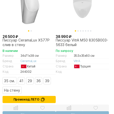
26 500 ₽
38 990 ₽
Писсуар CeramaLux X577P
Писсуар VitrA M50 8305B003-
слив в стену
5633 белый
В наличии
По запросу
Размер
34x71x38 см
Размер
35.5x35x60 см
Бренд
CeramaLux
Бренд
VitrA
Страна
Китай
Страна
Турция
Код
244002
Код
35 см.
41
29
36
39
На стену
Промокод ЛЕТО