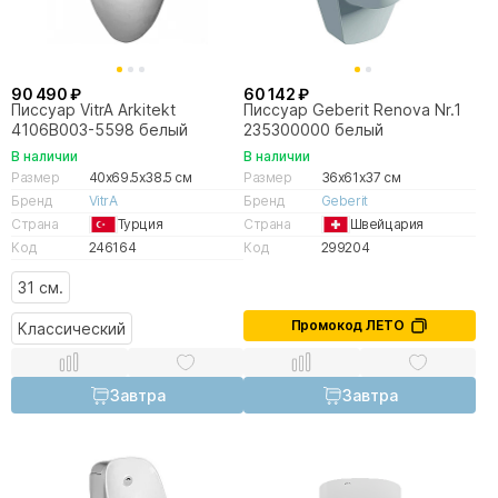
90 490 ₽
60 142 ₽
Писсуар VitrA Arkitekt
Писсуар Geberit Renova Nr.1
4106B003-5598 белый
235300000 белый
В наличии
В наличии
Размер
40x69.5x38.5 см
Размер
36x61x37 см
Бренд
VitrA
Бренд
Geberit
Страна
Турция
Страна
Швейцария
Код
246164
Код
299204
31 см.
Промокод ЛЕТО
Классический
Завтра
Завтра