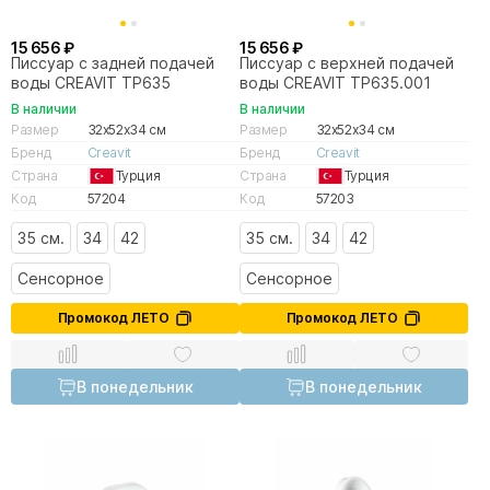
15 656 ₽
15 656 ₽
Писсуар с задней подачей
Писсуар с верхней подачей
воды CREAVIT TP635
воды CREAVIT TP635.001
В наличии
В наличии
Размер
32x52x34 см
Размер
32x52x34 см
Бренд
Creavit
Бренд
Creavit
Страна
Турция
Страна
Турция
Код
57204
Код
57203
35 см.
34
42
35 см.
34
42
Сенсорное
Сенсорное
Промокод ЛЕТО
Промокод ЛЕТО
В понедельник
В понедельник