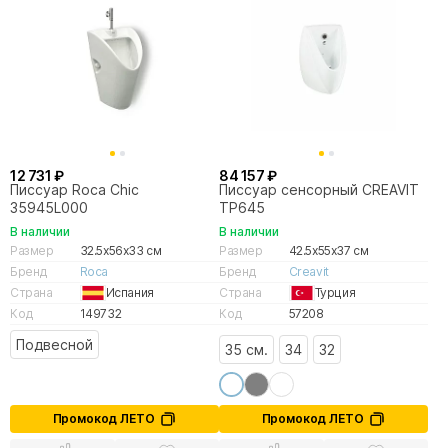
12 731 ₽
84 157 ₽
Писсуар Roca Chic
Писсуар сенсорный CREAVIT
35945L000
TP645
В наличии
В наличии
Размер
32.5x56x33 см
Размер
42.5x55x37 см
Бренд
Roca
Бренд
Creavit
Страна
Испания
Страна
Турция
Код
149732
Код
57208
Подвесной
35 см.
34
32
Промокод ЛЕТО
Промокод ЛЕТО