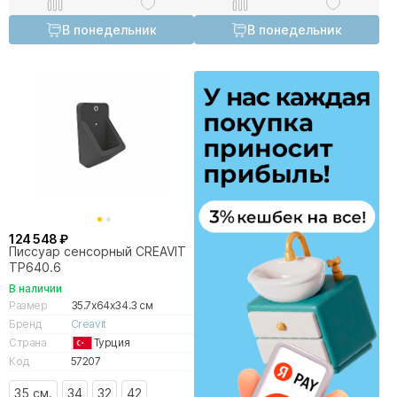
В понедельник
В понедельник
124 548 ₽
Писсуар сенсорный CREAVIT
TP640.6
В наличии
Размер
35.7x64x34.3 см
Бренд
Creavit
Страна
Турция
Код
57207
35 см.
34
32
42