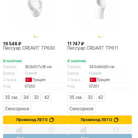
16 548 ₽
11 747 ₽
Писсуар CREAVIT TP630
Писсуар CREAVIT TP611
В наличии
В наличии
Размер
35.8x51.7x35 см
Размер
34.5x64x25 см
Бренд
Creavit
Бренд
Creavit
Страна
Турция
Страна
Турция
Код
57202
Код
57201
35 см.
34
32
42
35 см.
32
42
Сенсорное
Сенсорное
Промокод ЛЕТО
Промокод ЛЕТО