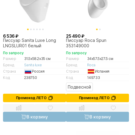
6 536 ₽
25 490 ₽
Писсуар Sanita Luxe Long
Писсуар Roca Spun
LNGSLUR01 белый
353149000
По запросу
По запросу
Размер
31.5x58.2x35 см
Размер
34x57.5x27.5 см
Бренд
Sanita luxe
Бренд
Roca
Страна
Россия
Страна
Испания
Код
238750
Код
149733
Подвесной
Промокод ЛЕТО
Промокод ЛЕТО
В корзину
В корзину