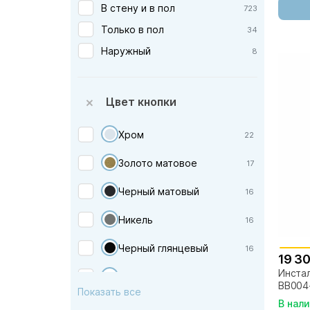
В стену и в пол
723
Damixa — Дания
Только в пол
34
Esbano — Испания
Наружный
8
Excellent — Польша
Geberit — Швейцария
Grohe — Германия
Цвет кнопки
Grossman — Германия
Хром
22
IDDIS — Россия
Ideal Standard — Германия
Золото матовое
17
Isvea — Италия
Черный матовый
16
Koller Pool — Австрия
Никель
16
Laguraty — Италия
Laufen — Швейцария
Черный глянцевый
16
19 3
Lemark — Чехия
Инстал
Белый глянцевый
15
BB004
Migliore — Италия
Показать все
В нал
Белый матовый
11