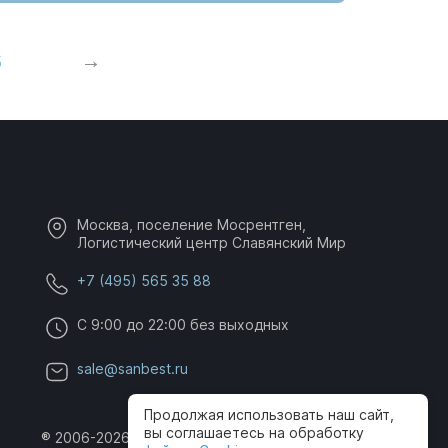
5
Москва, поселение Мосрентген,
Логистический центр Славянский Мир
+7 (495) 565 35 88
C 9:00 до 22:00 без выходных
sale@sanbest.ru
Продолжая использовать наш сайт,
вы соглашаетесь на обработку
® 2006-2026 SanBest. Все права защищены