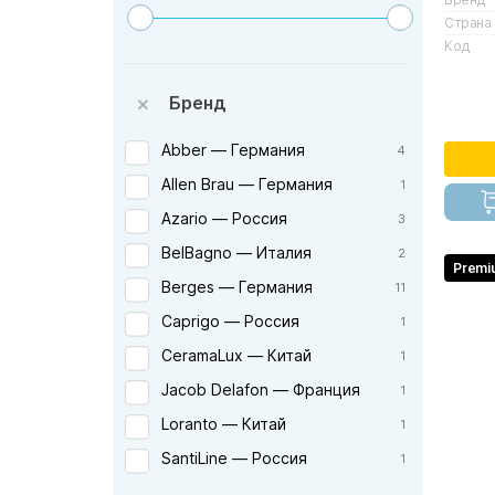
Страна
Код
Бренд
Abber — Германия
4
Allen Brau — Германия
1
Azario — Россия
3
BelBagno — Италия
2
Premi
Berges — Германия
11
Caprigo — Россия
1
CeramaLux — Китай
1
Jacob Delafon — Франция
1
Loranto — Китай
1
SantiLine — Россия
1
TECE — Германия
14