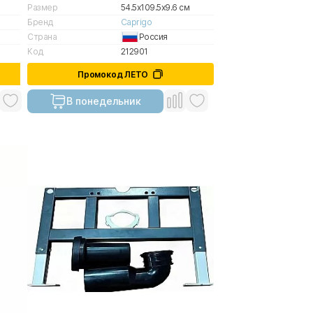
Размер
54.5x109.5x9.6 см
Бренд
Caprigo
Страна
Россия
Код
212901
Промокод ЛЕТО
В понедельник