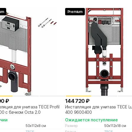
um
Premium
90 ₽
144 720 ₽
ляция для унитаза TECE Profil
Инсталляция для унитаза TECE L
0 с бачком Octa 2.0
400 9600400
ичии
Ожидается поступление
50x112x8 см
Размер
50x112x18 см
TECE
Бренд
TECE