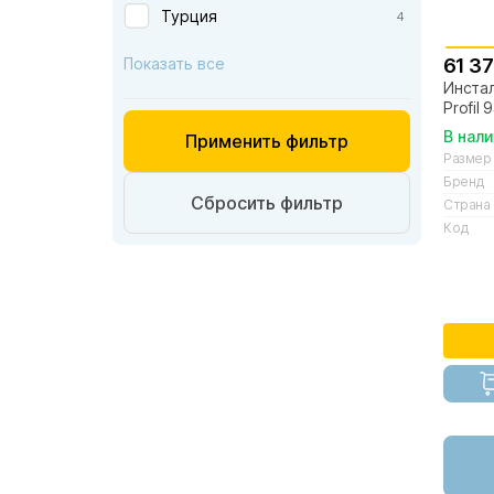
Германия
Турция
4
Хром сатиновый
Франция
1
Показать все
61 37
Австрия
Золото
Инстал
Profil
Англия
Черный фантомный
В нал
Применить фильтр
Бельгия
Размер
Бренд
Болгария
Сбросить фильтр
Страна
Дания
Код
Испания
Польша
Португалия
Сербия
Финляндия
Чехия
Швейцария