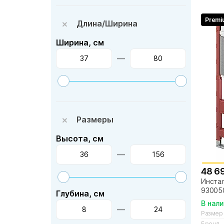
Premi
Длина/Ширина
Ширина, см
—
Размеры
Высота, см
—
48 6
Инстал
930050
Глубина, см
В нал
—
Размер
Бренд