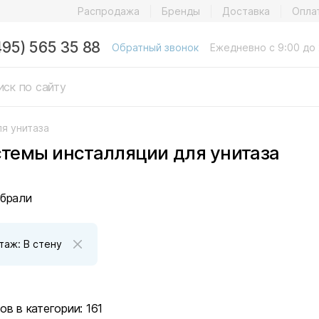
Распродажа
Бренды
Доставка
Опла
495) 565 35 88
Обратный звонок
Ежедневно с 9:00 до 
я унитаза
темы инсталляции для унитаза
брали
таж: В стену
ов в категории:
161