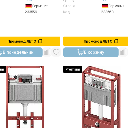
Германия
Страна
Германия
233559
Код
233568
Промокод ЛЕТО
Промокод ЛЕТО
В понедельник
В корзину
um
Premium