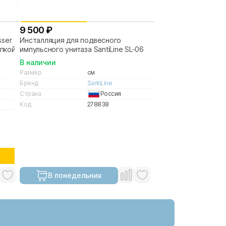
9 500 ₽
sser
Инсталляция для подвесного
пкой
импульсного унитаза SantiLine SL-06
В наличии
Размер
см
Бренд
SantiLine
Страна
Россия
Код
278838
В понедельник