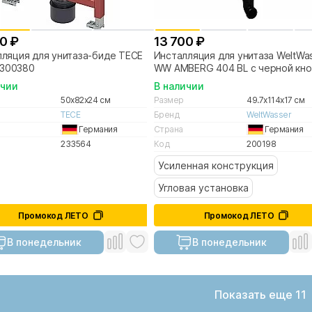
0 ₽
13 700 ₽
ляция для унитаза-биде TECE
Инсталляция для унитаза WeltWa
 9300380
WW AMBERG 404 BL с черной кно
ичии
В наличии
50x82x24 см
Размер
49.7x114x17 см
TECE
Бренд
WeltWasser
Германия
Страна
Германия
233564
Код
200198
Усиленная конструкция
Угловая установка
Промокод ЛЕТО
Промокод ЛЕТО
В понедельник
В понедельник
Показать еще 11