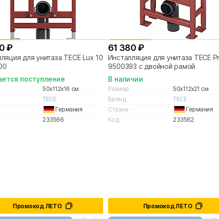
0 ₽
61 380 ₽
ляция для унитаза TECE Lux 100
Инсталляция для унитаза TECE Pro
00
9500393 с двойной рамой
ется поступление
В наличии
50x112x16 см
Размер
50x112x21 см
TECE
Бренд
TECE
Германия
Страна
Германия
233566
Код
233562
Промокод ЛЕТО
Промокод ЛЕТО