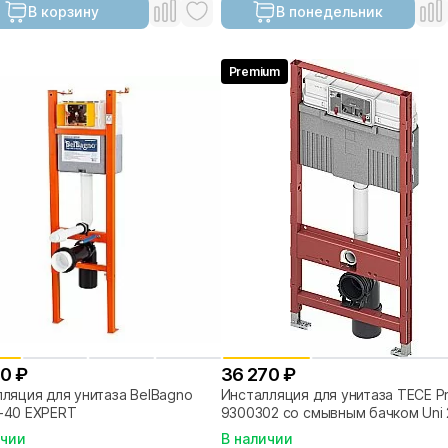
В корзину
В понедельник
Premium
00 ₽
36 270 ₽
ляция для унитаза BelBagno
Инсталляция для унитаза TECE Pro
-40 EXPERT
9300302 со смывным бачком Uni 
ичии
В наличии