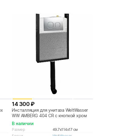
14 300 ₽
ux
Инсталляция для унитаза WeltWasser
WW AMBERG 404 CR с кнопкой хром
В наличии
Размер
49.7x114x17 см
Бренд
WeltWasser