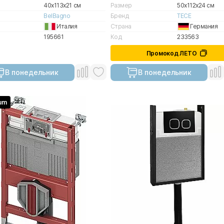
40x113x21 см
Размер
50x112x24 см
BelBagno
Бренд
TECE
Италия
Страна
Германия
195661
Код
233563
Промокод ЛЕТО
В понедельник
В понедельник
um