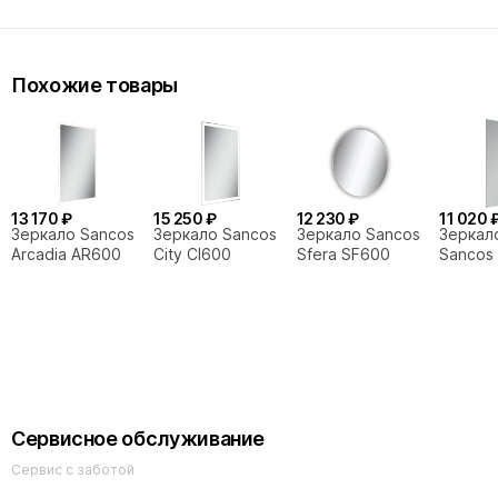
Похожие товары
13 170 ₽
15 250 ₽
12 230 ₽
11 020 
Зеркало Sancos
Зеркало Sancos
Зеркало Sancos
Зеркал
Arcadia AR600
City CI600
Sfera SF600
Sancos
SQ600
Сервисное обслуживание
Сервис с заботой