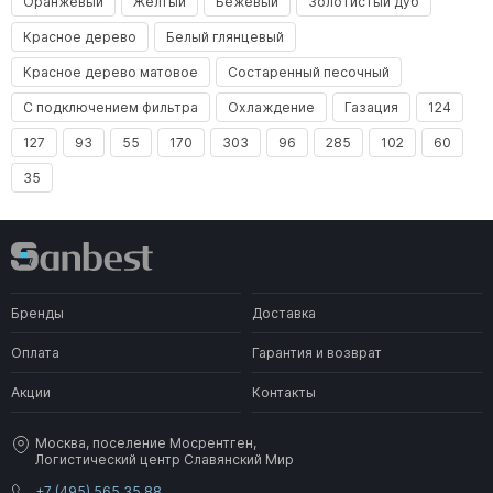
Оранжевый
Желтый
Бежевый
Золотистый дуб
Красное дерево
Белый глянцевый
Красное дерево матовое
Состаренный песочный
С подключением фильтра
Охлаждение
Газация
124
127
93
55
170
303
96
285
102
60
35
Бренды
Доставка
Оплата
Гарантия и возврат
Акции
Контакты
Москва, поселение Мосрентген,
Логистический центр Славянский Мир
+7 (495) 565 35 88