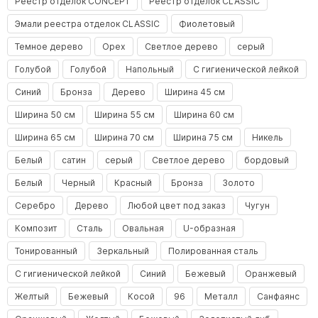
Реестр отделок CONCEPT
Реестр отделок CLASSIC
Эмали реестра отделок CLASSIC
Фиолетовый
Темное дерево
Орех
Светлое дерево
серый
Голубой
Голубой
Напольный
С гигиенической лейкой
Синий
Бронза
Дерево
Ширина 45 см
Ширина 50 см
Ширина 55 см
Ширина 60 см
Ширина 65 см
Ширина 70 см
Ширина 75 см
Никель
Белый
сатин
серый
Светлое дерево
бордовый
Белый
Черный
Красный
Бронза
Золото
Серебро
Дерево
Любой цвет под заказ
Чугун
Композит
Сталь
Овальная
U-образная
Тонированный
Зеркальный
Полированная сталь
С гигиенической лейкой
Синий
Бежевый
Оранжевый
Желтый
Бежевый
Косой
96
Металл
Санфаянс