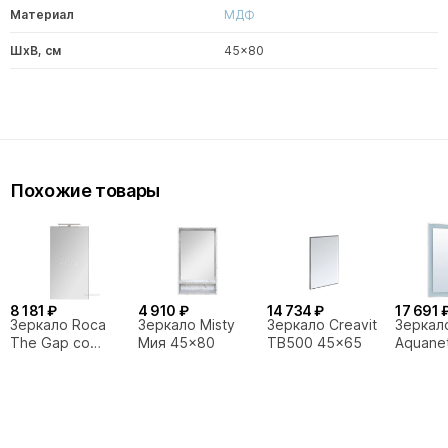
Материал
МДФ
ШxВ, см
45x80
Похожие товары
8 181 ₽
4 910 ₽
14 734 ₽
17 691 
Зеркало Roca
Зеркало Misty
Зеркало Creavit
Зеркал
The Gap со
Мия 45x80
TB500 45x65
Aquane
светильником
249339
45 ZRU9000090