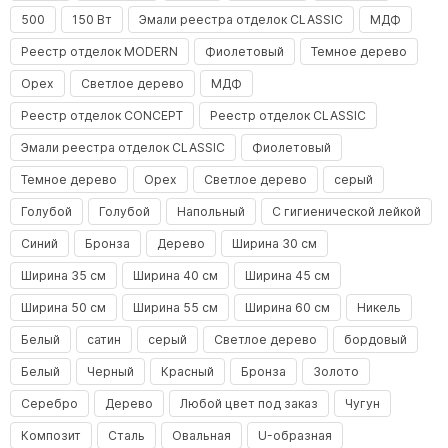
500
150 Вт
Эмали реестра отделок CLASSIC
МДФ
Реестр отделок MODERN
Фиолетовый
Темное дерево
Орех
Светлое дерево
МДФ
Реестр отделок CONCEPT
Реестр отделок CLASSIC
Эмали реестра отделок CLASSIC
Фиолетовый
Темное дерево
Орех
Светлое дерево
серый
Голубой
Голубой
Напольный
С гигиенической лейкой
Синий
Бронза
Дерево
Ширина 30 см
Ширина 35 см
Ширина 40 см
Ширина 45 см
Ширина 50 см
Ширина 55 см
Ширина 60 см
Никель
Белый
сатин
серый
Светлое дерево
бордовый
Белый
Черный
Красный
Бронза
Золото
Серебро
Дерево
Любой цвет под заказ
Чугун
Композит
Сталь
Овальная
U-образная