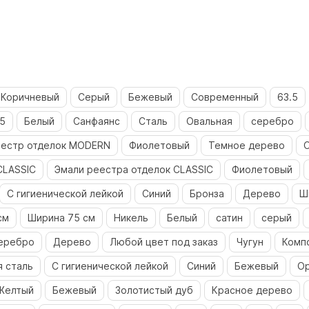
Коричневый
Серый
Бежевый
Современный
63.5
5
Белый
Санфаянс
Сталь
Овальная
серебро
естр отделок MODERN
Фиолетовый
Темное дерево
CLASSIC
Эмали реестра отделок CLASSIC
Фиолетовый
С гигиенической лейкой
Синий
Бронза
Дерево
Ш
см
Ширина 75 см
Никель
Белый
сатин
серый
еребро
Дерево
Любой цвет под заказ
Чугун
Комп
 сталь
С гигиенической лейкой
Синий
Бежевый
О
Желтый
Бежевый
Золотистый дуб
Красное дерево