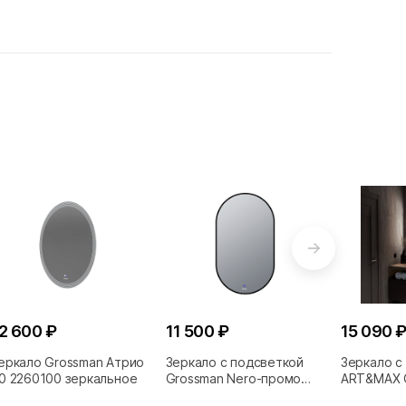
2 600 ₽
11 500 ₽
15 090 
еркало Grossman Атрио
Зеркало с подсветкой
Зеркало с
0 2260100 зеркальное
Grossman Nero-промо
ART&MAX 
24601002 черное