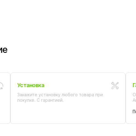
ие
Установка
Г
Закажите установку любого товара при
О
покупке. С гарантией.
А
П