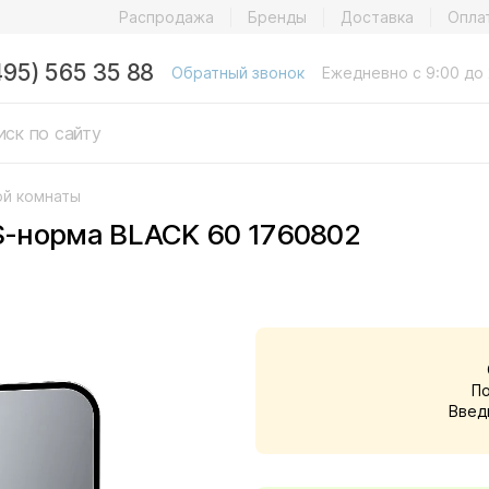
Распродажа
Бренды
Доставка
Опла
495) 565 35 88
Обратный звонок
Ежедневно с 9:00 до 
ой комнаты
-норма BLACK 60 1760802
П
Введ