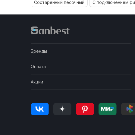
Состаренный песочный
С подключением фи
Бренды
Оплата
Акции