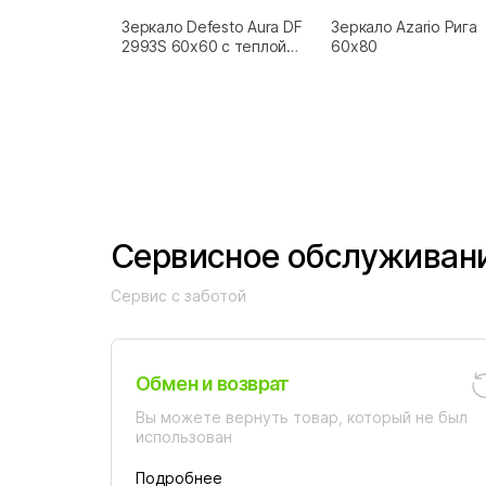
Зеркало Defesto Aura DF
Зеркало Azario Рига
2993S 60x60 с теплой
60х80
подсветкой, сенсорный
выключатель, черное
Сервисное обслуживан
Сервис с заботой
Обмен и возврат
Вы можете вернуть товар, который не был
использован
Подробнее