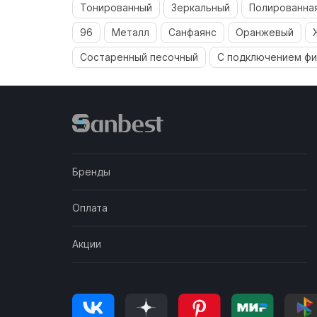
Тонированный
Зеркальный
Полированная
96
Металл
Санфаянс
Оранжевый
Состаренный песочный
С подключением фи
Бренды
Оплата
Акции