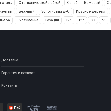
 сталь
С гигиенической лейкой
Синий
Бежевый
О
Желтый
Бежевый
Золотистый дуб
Красное дерево
льтра
Охлаждение
Газация
124
127
93
55
Доставка
Гарантия и возврат
Контакты