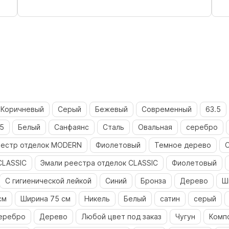
Коричневый
Серый
Бежевый
Современный
63.5
5
Белый
Санфаянс
Сталь
Овальная
серебро
естр отделок MODERN
Фиолетовый
Темное дерево
CLASSIC
Эмали реестра отделок CLASSIC
Фиолетовый
С гигиенической лейкой
Синий
Бронза
Дерево
Ш
см
Ширина 75 см
Никель
Белый
сатин
серый
еребро
Дерево
Любой цвет под заказ
Чугун
Комп