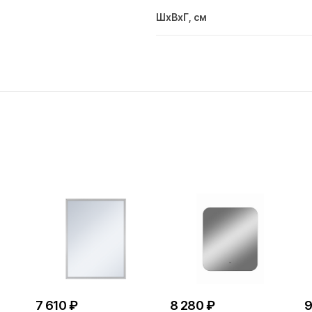
ШxВxГ, см
7 610 ₽
8 280 ₽
9