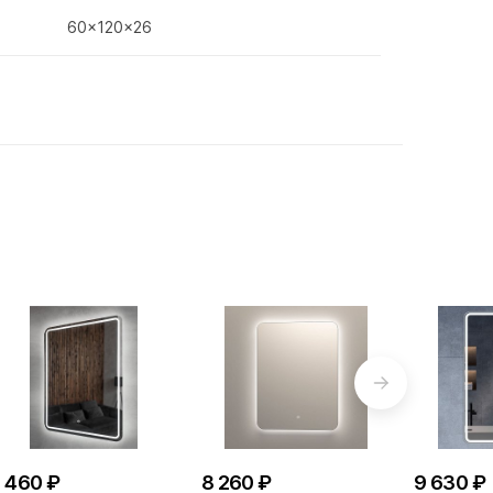
60x120x26
 460 ₽
8 260 ₽
9 630 ₽