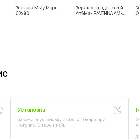
Зеркало Misty Марс
Зеркало с подсветкой
З
60x80
Art&Max RAVENNA AM-
O
Rav-600-700-DS-F
ие
Установка
Г
Закажите установку любого товара при
О
покупке. С гарантией.
А
П