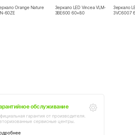
еркало Orange Nature
Зеркало LED Vincea VLM-
Зеркало L
N-60ZE
3BE600 60×80
3VC6007 
арантийное обслуживание
фициальная гарантия от производителя.
вторизованные сервисные центры.
одробнее