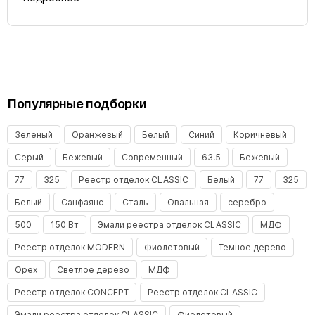
Популярные подборки
Зеленый
Оранжевый
Белый
Синий
Коричневый
Серый
Бежевый
Современный
63.5
Бежевый
77
325
Реестр отделок CLASSIC
Белый
77
325
Белый
Санфаянс
Сталь
Овальная
серебро
500
150 Вт
Эмали реестра отделок CLASSIC
МДФ
Реестр отделок MODERN
Фиолетовый
Темное дерево
Орех
Светлое дерево
МДФ
Реестр отделок CONCEPT
Реестр отделок CLASSIC
Эмали реестра отделок CLASSIC
Фиолетовый