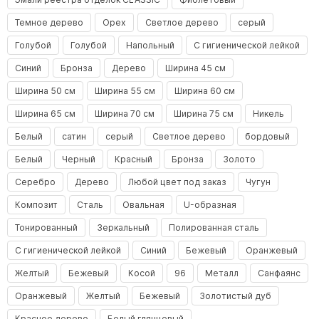
Темное дерево
Орех
Светлое дерево
серый
Голубой
Голубой
Напольный
С гигиенической лейкой
Синий
Бронза
Дерево
Ширина 45 см
Ширина 50 см
Ширина 55 см
Ширина 60 см
Ширина 65 см
Ширина 70 см
Ширина 75 см
Никель
Белый
сатин
серый
Светлое дерево
бордовый
Белый
Черный
Красный
Бронза
Золото
Серебро
Дерево
Любой цвет под заказ
Чугун
Композит
Сталь
Овальная
U-образная
Тонированный
Зеркальный
Полированная сталь
С гигиенической лейкой
Синий
Бежевый
Оранжевый
Желтый
Бежевый
Косой
96
Металл
Санфаянс
Оранжевый
Желтый
Бежевый
Золотистый дуб
Красное дерево
Белый глянцевый