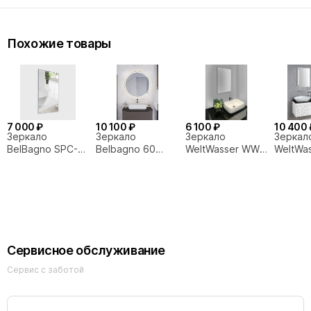
Похожие товары
7 000 ₽
10 100 ₽
6 100 ₽
10 400 
Зеркало
Зеркало
Зеркало
Зеркал
BelBagno SPC-
Belbagno 60
WeltWasser WW
WeltWa
AL-600-800
SPC-RNG-600-
BZS ELTA 6080-
BZS SO
LED-3000K-TCH
01
4BS
подсветка,
сенсор
Сервисное обслуживание
Сервис с заботой