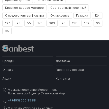
Красное дерево матовое
Состаренный песочный
С подключением фильтра
Охлаждение
Газация
124
127
93
55
170
303
96
285
102
60
35
Бренды
Доставка
Оплата
Гарантия и возврат
Акции
Контакты
Москва, поселение Мосрентген,
Логистический центр Славянский Мир
+7 (495) 565 35 88
C 9:00 до 22:00 без выходных