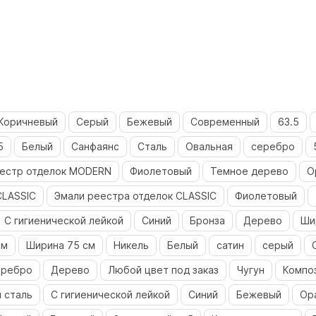
Коричневый
Серый
Бежевый
Современный
63.5
5
Белый
Санфаянс
Сталь
Овальная
серебро
естр отделок MODERN
Фиолетовый
Темное дерево
О
CLASSIC
Эмали реестра отделок CLASSIC
Фиолетовый
С гигиенической лейкой
Синий
Бронза
Дерево
Ши
см
Ширина 75 см
Никель
Белый
сатин
серый
еребро
Дерево
Любой цвет под заказ
Чугун
Компо
 сталь
С гигиенической лейкой
Синий
Бежевый
Ор