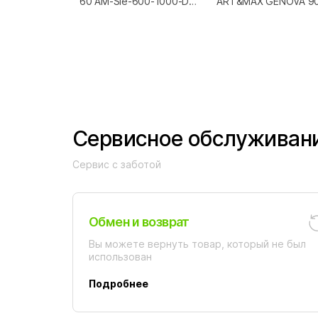
60 AM-Sie-600-1000-DS-
ART&MAX GENOVA 9
F
Сервисное обслуживан
Сервис с заботой
Обмен и возврат
Вы можете вернуть товар, который не был
использован
Подробнее