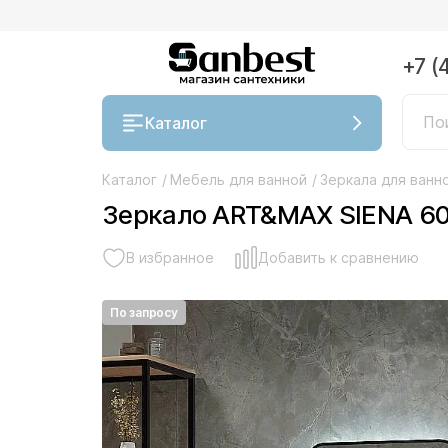
+7 (
Каталог
Каталог
/
Мебель для ванной
/
Зеркала для ванн
Зеркало ART&MAX SIENA 60
В избранное
Добавить к сравнению
По запросу