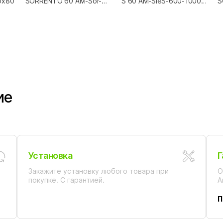
0x80
SORRENTO 60 AM-Sor-
S 60 AM-SieS-600-1000-
S
600-700-DS-F
DS-F
6
ие
Установка
Г
Закажите установку любого товара при
О
покупке. С гарантией.
А
П