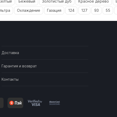
елтый
Бежевый
Золотистый дуб
Красное дерево
льтра
Охлаждение
Газация
124
127
93
55
Доставка
Гарантия и возврат
Контакты