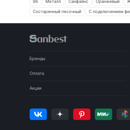
96
Металл
Санфаянс
Оранжевый
Ж
Состаренный песочный
С подключением фи
Бренды
Оплата
Акции