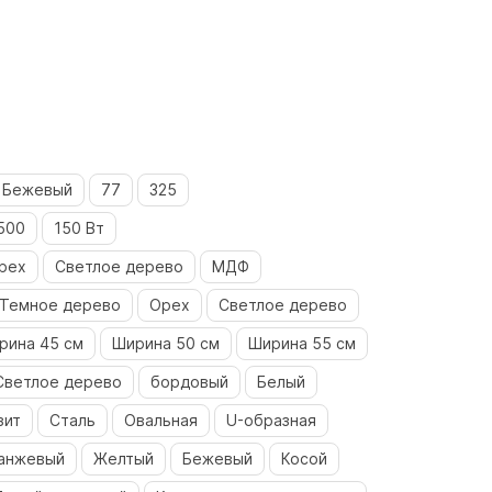
Бежевый
77
325
500
150 Вт
рех
Светлое дерево
МДФ
Темное дерево
Орех
Светлое дерево
рина 45 см
Ширина 50 см
Ширина 55 см
Светлое дерево
бордовый
Белый
зит
Сталь
Овальная
U-образная
анжевый
Желтый
Бежевый
Косой