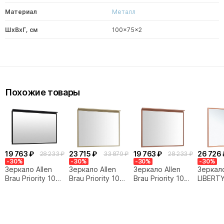
Материал
Металл
ШxВxГ, см
100x75x2
Похожие товары
19 763 ₽
23 715 ₽
19 763 ₽
26 726 
28 233 ₽
33 879 ₽
28 233 ₽
-30%
-30%
-30%
-30%
Зеркало Allen
Зеркало Allen
Зеркало Allen
Зеркало
Brau Priority 100
Brau Priority 100
Brau Priority 100
LIBERT
1.31017.BB
1.31017.03
1.31017.60
1.3300