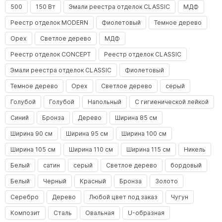
500
150 Вт
Эмали реестра отделок CLASSIC
МДФ
Реестр отделок MODERN
Фиолетовый
Темное дерево
Орех
Светлое дерево
МДФ
Реестр отделок CONCEPT
Реестр отделок CLASSIC
Эмали реестра отделок CLASSIC
Фиолетовый
Темное дерево
Орех
Светлое дерево
серый
Голубой
Голубой
Напольный
С гигиенической лейкой
Синий
Бронза
Дерево
Ширина 85 см
Ширина 90 см
Ширина 95 см
Ширина 100 см
Ширина 105 см
Ширина 110 см
Ширина 115 см
Никель
Белый
сатин
серый
Светлое дерево
бордовый
Белый
Черный
Красный
Бронза
Золото
Серебро
Дерево
Любой цвет под заказ
Чугун
Композит
Сталь
Овальная
U-образная