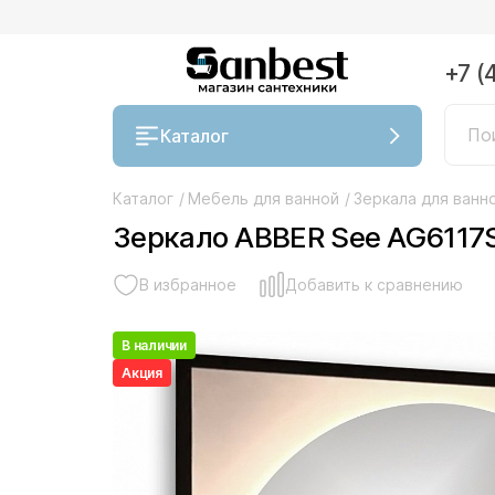
+7 (
Каталог
Каталог
/
Мебель для ванной
/
Зеркала для ванн
Зеркало ABBER See AG6117
В избранное
Добавить к сравнению
В наличии
Акция