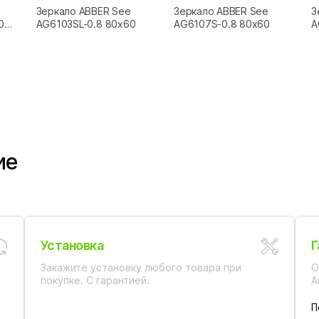
Зеркало ABBER See
Зеркало ABBER See
З
0
AG6103SL-0.8 80x60
AG6107S-0.8 80x60
A
ие
Установка
Г
Закажите установку любого товара при
О
покупке. С гарантией.
А
П