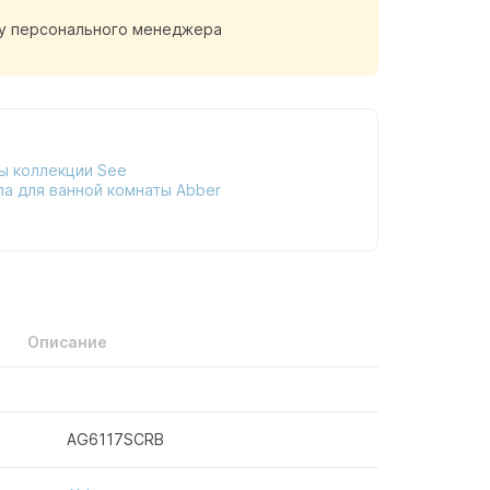
у персонального менеджера
ы коллекции See
ла для ванной комнаты Abber
Описание
AG6117SCRB