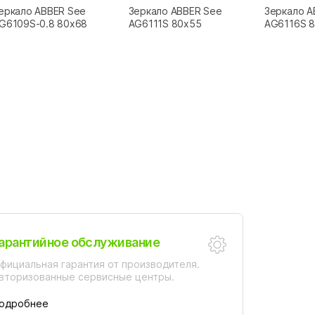
еркало ABBER See
Зеркало ABBER See
Зеркало A
G6109S-0.8 80x68
AG6111S 80x55
AG6116S 
арантийное обслуживание
фициальная гарантия от производителя.
вторизованные сервисные центры.
одробнее