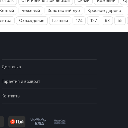
 сталь
С гигиенической лейкой
Синий
Бежевый
О
Желтый
Бежевый
Золотистый дуб
Красное дерево
льтра
Охлаждение
Газация
124
127
93
55
Доставка
Гарантия и возврат
Контакты