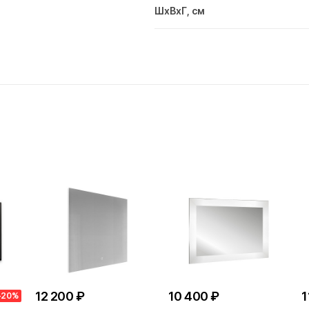
ШxВxГ, см
12 200 ₽
10 400 ₽
1
-20%