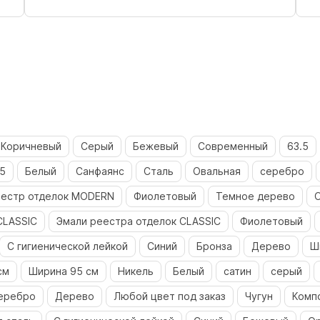
Коричневый
Серый
Бежевый
Современный
63.5
5
Белый
Санфаянс
Сталь
Овальная
серебро
естр отделок MODERN
Фиолетовый
Темное дерево
CLASSIC
Эмали реестра отделок CLASSIC
Фиолетовый
С гигиенической лейкой
Синий
Бронза
Дерево
Ш
см
Ширина 95 см
Никель
Белый
сатин
серый
еребро
Дерево
Любой цвет под заказ
Чугун
Комп