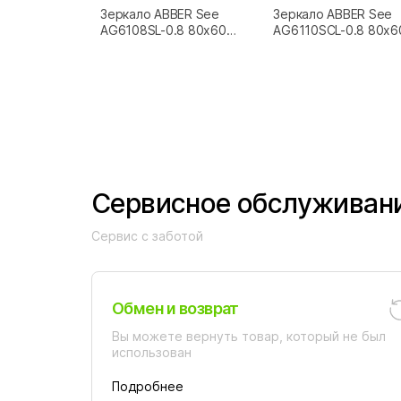
Зеркало ABBER See
Зеркало ABBER See
AG6108SL-0.8 80x60
AG6110SCL-0.8 80x6
серебро
черный
Сервисное обслуживан
Сервис с заботой
Обмен и возврат
Вы можете вернуть товар, который не был
использован
Подробнее