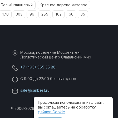
Белый глянцевый
Красное дерево матовое
170
303
96
285
102
60
35
Москва, поселение Мосрентген,
Логистический центр Славянский Мир
+7 (495) 565 35 88
C 9:00 до 22:00 без выходных
sale@sanbest.ru
Продолжая использовать наш сайт,
вы соглашаетесь на обработку
® 2006-2026 SanBest. Все права защищены
файлов Cookie
.