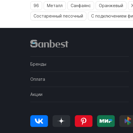
96
Металл
Санфаянс
Оранжевый
Состаренный песочный
С подключением фи
Бренды
Оплата
Акции