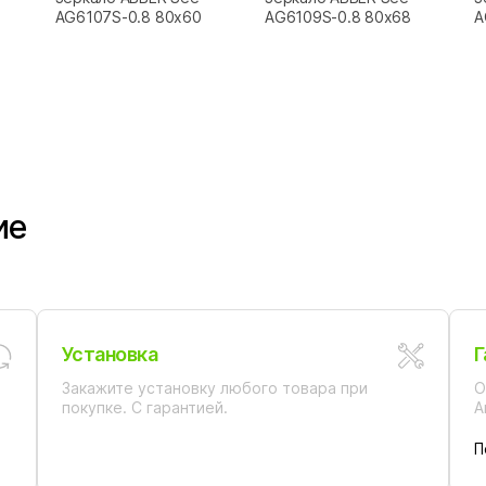
AG6107S-0.8 80x60
AG6109S-0.8 80x68
A
ие
Установка
Г
Закажите установку любого товара при
О
покупке. С гарантией.
А
П