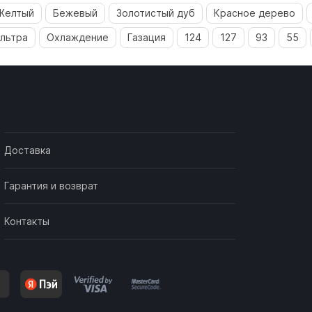
Желтый
Бежевый
Золотистый дуб
Красное дерево
льтра
Охлаждение
Газация
124
127
93
55
Доставка
Гарантия и возврат
Контакты