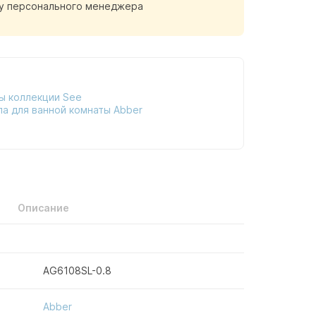
у персонального менеджера
ы коллекции See
ла для ванной комнаты Abber
Описание
AG6108SL-0.8
Abber