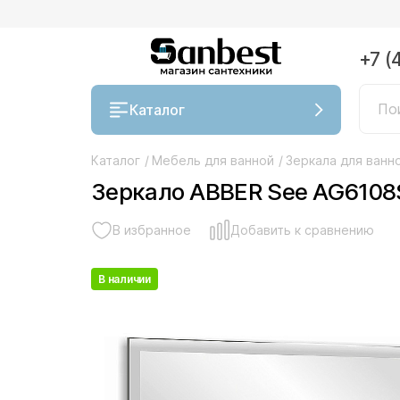
+7 (
Каталог
Каталог
/
Мебель для ванной
/
Зеркала для ванн
Зеркало ABBER See AG6108S
В избранное
Добавить к сравнению
В наличии