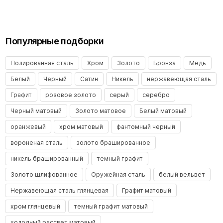
Популярные подборки
Полированная сталь
Хром
Золото
Бронза
Медь
Белый
Черный
Сатин
Никель
нержавеющая сталь
Графит
розовое золото
серый
серебро
Черный матовый
Золото матовое
Белый матовый
оранжевый
хром матовый
фантомный черный
вороненая сталь
золото брашированное
никель брашированный
темный графит
Золото шлифованное
Оружейная сталь
белый вельвет
Нержавеющая сталь глянцевая
Графит матовый
хром глянцевый
темный графит матовый
холодный рассвет матовый