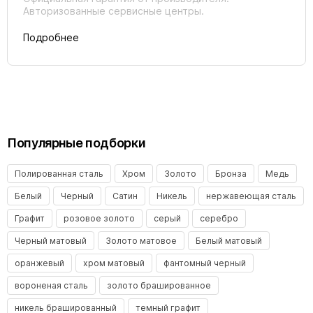
Авторизованные сервисные центры.
Подробнее
Популярные подборки
Полированная сталь
Хром
Золото
Бронза
Медь
Белый
Черный
Сатин
Никель
нержавеющая сталь
Графит
розовое золото
серый
серебро
Черный матовый
Золото матовое
Белый матовый
оранжевый
хром матовый
фантомный черный
вороненая сталь
золото брашированное
никель брашированный
темный графит