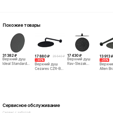
Похожие товары
31 382 ₽
17 430 ₽
17 880 ₽
13 913 
25 540 ₽
Верхний душ
Верхний душ
-30%
-25%
Ideal Standard
Rav-Slezak
Верхний душ
Верхни
IDEALRAIN
KS0001CMAT
Cezares CZR-B-
Allen Br
A5803XG
черный матовый
TDD-25-NOP
5.31017
Сервисное обслуживание
Сервис с заботой