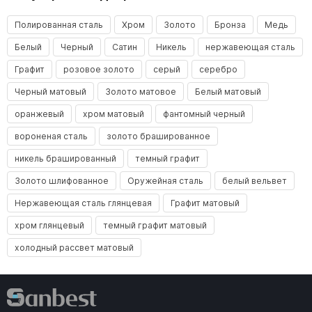
Полированная сталь
Хром
Золото
Бронза
Медь
Белый
Черный
Сатин
Никель
нержавеющая сталь
Графит
розовое золото
серый
серебро
Черный матовый
Золото матовое
Белый матовый
оранжевый
хром матовый
фантомный черный
вороненая сталь
золото брашированное
никель брашированный
темный графит
Золото шлифованное
Оружейная сталь
белый вельвет
Нержавеющая сталь глянцевая
Графит матовый
хром глянцевый
темный графит матовый
холодный рассвет матовый