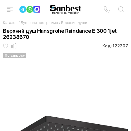
Каталог
/
Душевая программа
/
Верхние души
Верхний душ Hansgrohe Raindance E 300 1jet
26238670
Код: 122307
По запросу