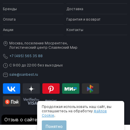
Бренды
Доставка
Оплата
Гарантия и возврат
Акции
Контакты
Москва, поселение Мосрентген,
Логистический центр Славянский Мир
+7 (495) 565 35 88
C 9:00 до 22:00 без выходных
sale@sanbest.ru
Продолжая использовать наш сайт, вы
соглашаетесь на обработку
файлов
Cookie
.
® 2006-2026 SanBest. Все права защищены
Отзыв о сайте
Понятно