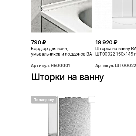
790 ₽
19 920 ₽
Бордюр для ванн,
Шторка на ванну B
умывальников и поддонов BAS
ШТ00022 150x145 
белый
Вотер
Артикул: НБ00001
Артикул: ШТ0002
Шторки на ванну
По запросу