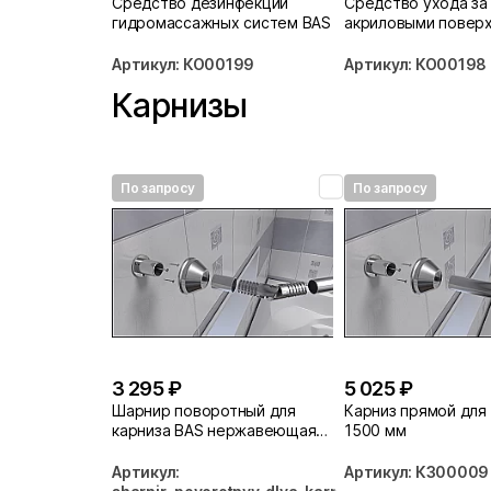
Средство дезинфекции
Средство ухода за
гидромассажных систем BAS
акриловыми повер
BAS
Артикул: КО00199
Артикул: КО00198
Карнизы
По запросу
По запросу
3 295 ₽
5 025 ₽
Шарнир поворотный для
Карниз прямой для
карниза BAS нержавеющая
1500 мм
сталь
Артикул:
Артикул: КЗ00009