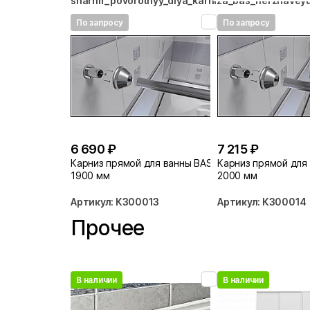
sharnir_povorotnyy_dlya_karniza_bas_nerzhavey
По запросу
По запросу
6 690 ₽
7 215 ₽
Карниз прямой для ванны BAS
Карниз прямой для
1900 мм
2000 мм
Артикул: КЗ00013
Артикул: КЗ00014
Прочее
В наличии
В наличии